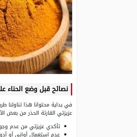
نصائح قبل وضع الحناء عل
في بداية محتوانا هذا تناولنا ط
عزيزتي القارئة الحذر من بعض ال
تأكدي عزيزتي من عدم وجود
عدم استعمال أواني أو أدوات