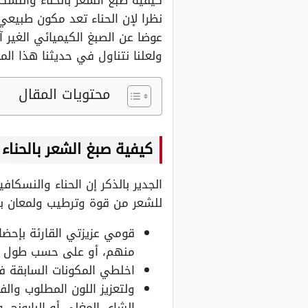
كيفية صبغ الشعر بالحناء والنسكا
نظرا لإن الحناء تعد مكون طبيعي
عوضا عن الصبغ الكيميائي الغير 
ولعلنا نتناول في حديثنا هذا الم
محتويات المقال
كيفية صبغ الشعر بالحناء 
الجدير بالذكر إن الحناء والنسكا
للشعر من قوة وترطيب ولمعان با
قومي عزيزتي القارئة بإحضا
منهم، أو على حسب طول وك
اخلطي المكونات السابقة ف
ولتعزيز اللون المطلوب وال
الشاي المغلي أو البابونج، 