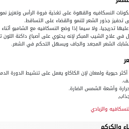
للشعر
ونات النسكافيه والقهوة على تغذية فروة الرأس وتعزيز نمو 
ى تحفيز جذور الشعر للنمو والقضاء على التساقط.
ليها تدريجيا، ولا سيما إذا وضع النسكافيه مع الشامبو أثناء
ل في علاج الشيب المبكر لإنه يحتوي على أصباغ داكنة اللون ت
شابك الشعر المجعد والجاف ويسهل التحكم في الشعر.
عر
أكثر حيوية ولمعان لإن الكاكاو يعمل على تنشيط الدورة الدم
صف.
حرارة وأشعة الشمس الضارة.
اب.ِ
نسكافيه والزبادي
اء والكركم