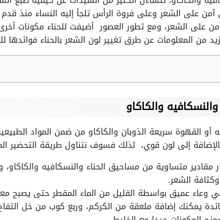
فيه والكاكاو، تتساءل الكثير من السيدات عن كيفية صبغ الشعر
 آمن على الشعر وعلى فروة الرأس تلجأ إليه النساء منذ قدم 
آمن على الشعر، ومع تطور العصور أضيفت للحناء مكونات أخرى ط
زيد من المعلومات عن طرق تغيير لون الشعر بالحناء فوائدها لل
والنسكافيه والكاكاو
فيه أو القهوة سريعة الذوبان والكاكاو من ضمن المواد الطبيع
لإضافة إلى لون قوي، لذلك فسوف نتناول طريقة التحضير الم
ر مقادير متساوية من مساحيق الحناء والنسكافيه والكاكاو، و
ثافة الشعر.
ي وعاء عميق بواسطة القليل من الماء المقطر حتى يصبح مع
فائدة يمكنك إضافة ملعقة من الكركم، وربع كوب من خل التفاح
ومزج المكونات جيدا مع الخليط.