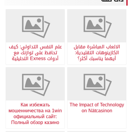
الالعاب المباشرة مقابل
علم النفس التداولي: كيف
الكازينوهات التقليدية:
تحافظ على توازنك مع
أيهما يناسبك أكثر؟
أدوات Exness التحليلية
Как избежать
The Impact of Technology
мошенничества на 1win
on Nätcasinon
официальный сайт:
Полный обзор казино