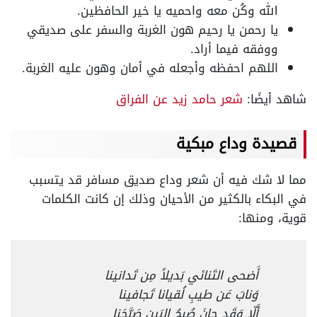
الله وكُن معه واحميه يا خير الحافظين.
يا رحمن يا رحيم هون الغربة والسفر على صديقي
ووفقه فيما أراد.
اللهم احفظه وأجعله في أمان وهون عليه الغربة.
شاهد أيضًا:
شعر حامد زيد عن الفراق
قصيدة وداع مبكية
مما لا شك فيه أن شعر وداع صديق مسافر قد يتسبب
في البكاء بالكثير من الأحيان وذلك إن كانت الكلمات
قوية، ومنها:
أَضحى التَنائي بَديلاً مِن تَدانينا
وَنابَ عَن طيبِ لُقيانا تَجافينا
أَلّا وَقَد حانَ صُبحُ البَينِ صَبَّحَنا