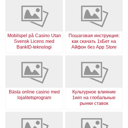
Mobilspel på Casino Utan
Пошаговая инструкция:
Svensk Licens med
как скачать 1хБет на
BankID-teknologi
Айфон без App Store
Bästa online casino med
Культурное влияние
lojalitetsprogram
1win на глобальные
рынки ставок