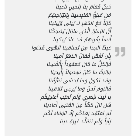
حَينٌ فَقامَ بِنا لِلحَينِ ناعينا
مَن مُبلِغُ المُلبِسينا بِاِنتِزاحِهِمُ
حُزناً مَعَ الدَهرِ لا يَبلى وَيُبلينا
أَنَّ الزَمانَ الَّذي مازالَ يُضحِكُنا
أُنساً بِقُربِهِمُ قَد عادَ يُبكينا
غيظَ العِدا مِن تَساقينا الهَوى فَدَعَوا
بِأَن نَغَصَّ فَقالَ الدَهرُ آمينا
فَاِنحَلَّ ما كانَ مَعقوداً بِأَنفُسِنا
وَاِنبَتَّ ما كانَ مَوصولاً بِأَيدينا
وَقَد نَكونُ وَما يُخشى تَفَرُّقُنا
فَاليَومَ نَحنُ وَما يُرجى تَلاقينا
يا لَيتَ شِعري وَلَم نُعتِب أَعادِيَكُم
هَل نالَ حَظّاً مِنَ العُتبى أَعادينا
لَم نَعتَقِد بَعدَكُم إِلّا الوَفاءَ لَكُم
رَأياً وَلَم نَتَقَلَّد غَيرَهُ دينا