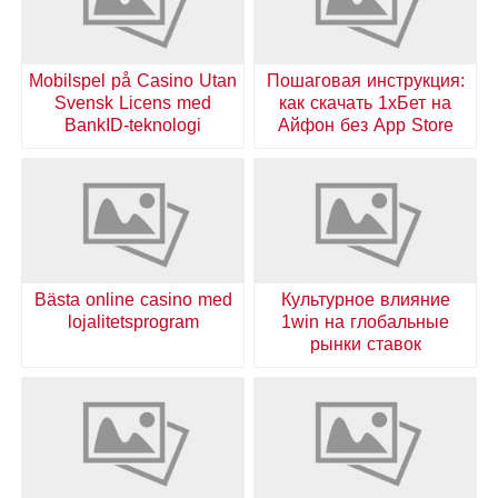
Mobilspel på Casino Utan
Пошаговая инструкция:
Svensk Licens med
как скачать 1хБет на
BankID-teknologi
Айфон без App Store
Bästa online casino med
Культурное влияние
lojalitetsprogram
1win на глобальные
рынки ставок