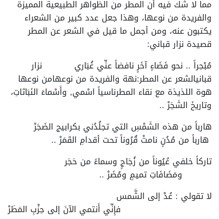
مما لا شك فيه أن المطر من الظواهر الطبيعية المميزة
والفريدة من نوعها، وهذا جعل عدد كبير من الشعراء
يكتبون عنه، ومن أجمل ما قيل في الشعر عن المطر
قصيدة نزار قباني:
مُبْحِراً .. نحو فَضَاءٍ آخَرٍ نافضاً عنِّي غُبَاري نزار
قبانيالشعر عن المطر:نهة والفريدة من نوعهامن نوعها
هوة اللذيذة مع نقاء المطرناسياً اسْمي, وأَسْماءَ النَبَاتَاتِ،
وتاريخَ الشَجَرْ ..
هارباً من هذه الشَمْسِ التي تجلُدُني بكرابيج الضَجَرْ
هارباً من مُدُنٍ نامتْ قُرُوناً تحت أقدامِ القَمَرْ ..
تاركاً خلفي عُيُوناً من زُجَاجٍ وسماءً من حَجَر
ومَضَافَاتِ تميمٍ ومُضَرْ ..
لا تقولي : عُدْ إلى الشَّمس
فإِنِّي أَنتمي الآنَ إلى حِزْبِ المَطَرْ