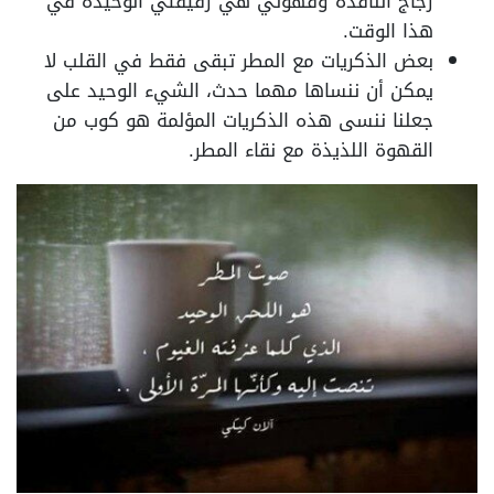
زجاج النافذة وقهوتي هي رفيقتي الوحيدة في
هذا الوقت.
بعض الذكريات مع المطر تبقى فقط في القلب لا
يمكن أن ننساها مهما حدث، الشيء الوحيد على
جعلنا ننسى هذه الذكريات المؤلمة هو كوب من
القهوة اللذيذة مع نقاء المطر.