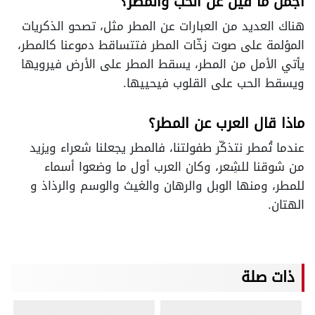
اجمل ما قيل عن الحب والمطر؟
هناك العديد من العبارات عن المطر مثل، تصحو الذكريات
المؤلمة على صوت زخّات المطر فتتساقط دموعنا كالمطر،
يأتي الأمل من المطر، يسقط المطر على الأرض فيرويها
ويسقط الحب على القلوب فيحييها.
ماذا قال العرب عن المطر؟
عندما تُمطر نتذكّر طفولتنا، فالمطر يجعلنا شعراء ويزيد
من شوقنا للشِعر، وكان العرب أول ما وضعوا أسماء
للمطر، ومنها الوبل والرهان والغيث والوسم والرذاذ و
الهتان.
ذات صلة