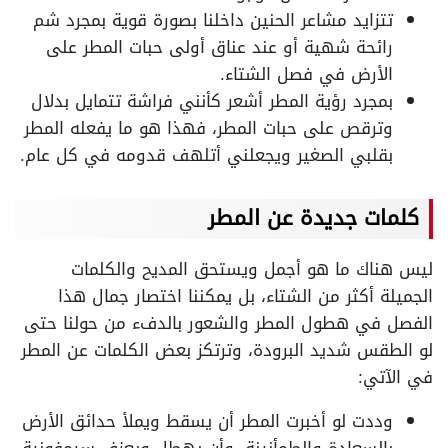
تتزايد مشاعر الحنين داخلنا بصورة قوية بمجرد شم
رائحة شهية أو عند عناق أولى حبات المطر على
الأرض في فصل الشتاء.
بمجرد رؤية المطر أشعر كأنني فراشة تتمايل بدلال
وترقص على حبات المطر، فهذا هو ما يفعله المطر
بقلبي الصغير ويجعلني أتلهف قدومه في كل عام.
كلمات جديدة عن المطر
ليس هناك ما هو أجمل ويستحق المديح والكلمات
الجميلة أكثر من الشتاء، بل يمكننا اختصار جمال هذا
الفصل في هطول المطر والشعور بالدفء من حولنا حتى
لو الطقس شديد البرودة، وترتكز بعض الكلمات عن المطر
في الآتي:
وددت لو أخبرت المطر أن يسقط ويملأ حدائق الأرض
بالسعادة والطمأنينة، وأن يهطل ويعزف سيمفونية