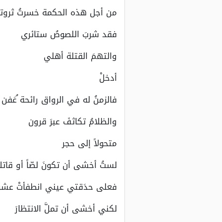
من أجل هذه الحكمة خسرتُ ثروت
فقد شربَ اللصوصُ ستائري
والتهمَ القتلة أهلي
أدخلْ
فالزمنُ له في الرواق رائحة ُعَفن
والظلامُ تكاثفَ عبرَ قرون
متحولاً إلى حجر
لستُ أخشى أن تكونَ لصّاً أو قاتلاً
فعلى حدَقتي عيني انطفأتْ عشر
لكني أخشى أن تملَّ الانتظارَ