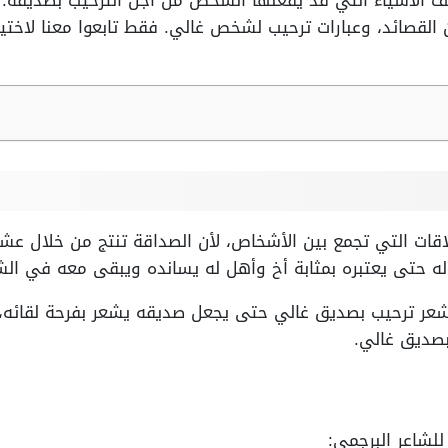
 الأشياء التي قد يفعلها الشخص من أجل الترحيب بصديقه.
لقصائد، وعبارات ترحيب لشخص غالي. فقط تابعوا معنا لاختيا
اقات التي تجمع بين الأشخاص، لأن الصداقة تنتج من خلال عش
 حتى يعتبره بمثابة أخ وأهل له يسانده ويبقى معه في الش
عر ترحيب بصديق غالي حتى يجعل صديقه يشعر بفرحة لقائه، و
صديق غالي.
للشاعر البرجمي: