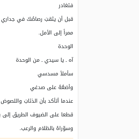
فتغادر
قبل أن يثقبَ رصاصُكَ في جداري
ممراً إلى الأمل.
الوحدة
آه ـ يا سيدي ـ من الوحدة
سأملأ مسدسي
وأضعُهُ على صدغي
عندما أتأكد بأن الذئابَ واللصوصَ
قطعا على الضيوف الطريقَ إلى ب
وسوّراهُ بالظلام والرعب.