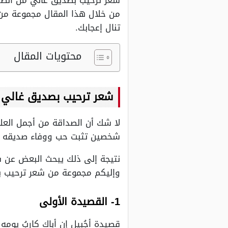
شعر ترحيب بصديق غالي من ألطف
من خلال هذا المقال مجموعة من ا
تنال إعجابك.
محتويات المقال
شعر ترحيب بصديق غالي
لا شك أن الصداقة من أجمل العل
شخصين تثبت حب ووفاء صديقه له
نتيجة إلى ذلك يبحث البعض عن ش
وإليكم مجموعة من شعر ترحيب ب
1- القصيدة الأولى
قصيدة أجُبيل إن أباك كاربُ يومه 