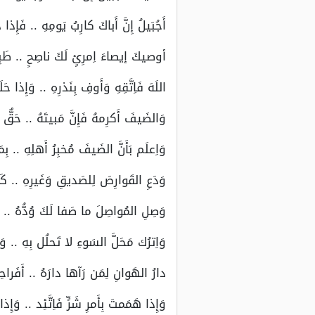
أَجُبَيلُ إِنَّ أَباكَ كارِبُ يَومِهِ .. فَإِ
أوصيكَ إيصاءَ اِمرِئٍ لَكَ ناصِحٍ .. طَبِنٍ 
اللَهَ فَاِتَّقِهِ وَأَوفِ بِنَذرِهِ .. وَإِذا حَل
وَالضَيفَ أَكرِمهُ فَإِنَّ مَبيتَهُ .. حَقٌّ وَل
وَاِعلَم بَأَنَّ الضَيفَ مُخبِرُ أَهلِهِ .. بِم
وَدَعِ القَوارِصَ لِلصَديقِ وَغَيرِهِ .. كَي
وَصِلِ المُواصِلَ ما صَفا لَكَ وُدُّهُ .. وَا
وَاِترُك مَحَلَّ السَوءِ لا تَحلُل بِهِ .. وَإِ
دارُ الهَوانِ لِمَن رَآها دارَهُ .. أَفَراح
وَإِذا هَمَمتَ بِأَمرِ شَرٍّ فَاِتَّئِد .. وَإِذ