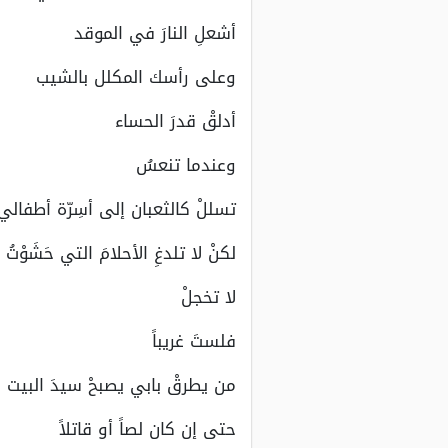
أشعلِ النارَ في الموقد
وعلى رأسك المكلل بالشيب
أدلقْ قدرَ الحساء
وعندما تنعسُ
تسللْ كالثعبان إلى أسِرّة أطفالي
لكنْ لا تلدغِ الأحلامَ التي حَشَوْت
لا تخجلْ
فلستَ غريباً
من يطرقْ بابي يصبحْ سيدَ البيت
حتى إن كان لصاً أو قاتلاً