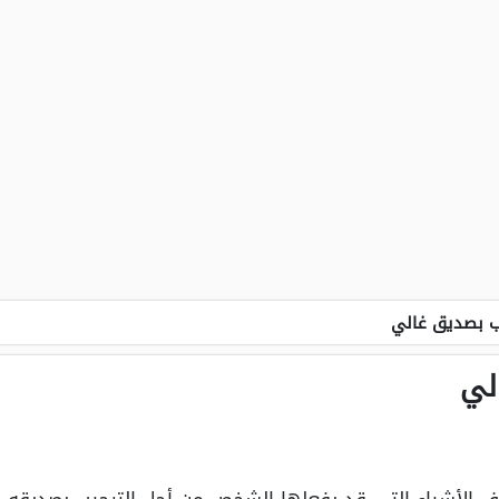
ب بصديق غالي
لي