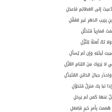
ذا دُعيتَ إِلى العَظائِمِ فَاِعجَلِ
بِرَيبِ الدَهرِ غَيرِ مُغَفَّلِ
َفتَ مُمارِياً فَتَحَلَّلِ
ا تَكُ لُعنَةً لِلنُزَّلِ
َبيتِ لَيلَتِهِ وَإِن لَم يُسأَلِ
 لا يَرَوكَ مِنَ اللِئامِ العُزَّلِ
ِحذَر حِبالَ الخائِنِ المُتَبَدِّلِ
ذا نَبا بِكَ مَنزِلٌ فَتَحَوَّلِ
ِلٌ عَنها كَمَن لَم يَرحَلِ
ا هَمَمتَ بِأَمرِ خَيرٍ فَاِفعَلِ