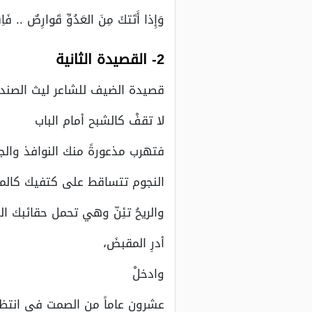
وَإِذا أَتَتكَ مِنَ العَدُوِّ قَوارِصٌ .. ف
2- القصيدة الثانية
قصيدة الضيف للشاعر ليث الصند
لا تقفْ كالشبح أمام الباب
فتهرب مذعورةً منك النوافذ والج
النجوم تتساقط على كتفيك كالم
والريحُ تئِنّ وهي تحمل حقائبك ال
أدرِ المقبضَ،
وادخلْ
عشرون عاماً من الصمت في انتظ