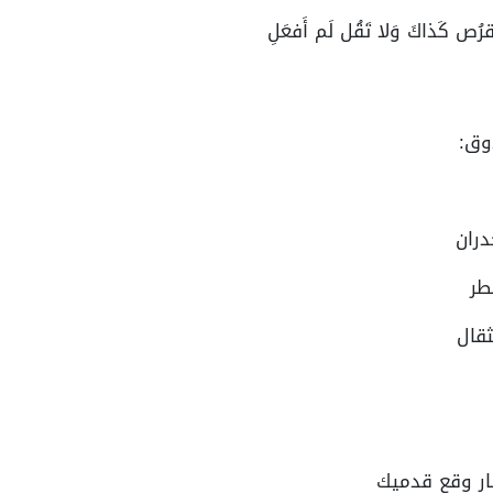
َاِقرُص كَذاكَ وَلا تَقُل لَم أَفعَلِ
وق:
دران
طر
ثقال
ار وقع قدميك