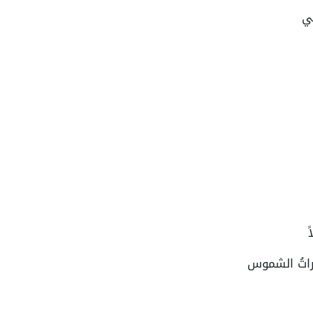
ي
اتُ الشموس