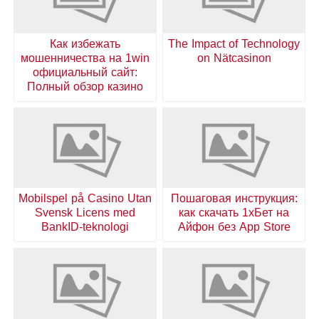
Как избежать
The Impact of Technology
мошенничества на 1win
on Nätcasinon
официальный сайт:
Полный обзор казино
Mobilspel på Casino Utan
Пошаговая инструкция:
Svensk Licens med
как скачать 1хБет на
BankID-teknologi
Айфон без App Store