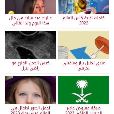
كلمات اغنية كأس العالم
عبارات عيد ميلاد في مثل
2022
هذا اليوم ولد الغالي
عندي تحليل براز ومافيني
كيس الحمل الفارغ مو
تجربتي
راضي ينزل
صيغة معروض جاهز
اجمل الصور اطفال فى
للديوان الملكي 2023
العالم فيس بوك 2023