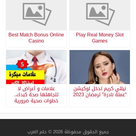
Best Match Bonus Online
Play Real Money Slot
Casino
Games
نيللي كريم تدخل لوكيشن
علامات و أعراض لا
“عملة نادرة” لرمضان 2023
تتجاهلها صحة كبدك..
خطوات صحية ضرورية
جميع الحقوق محفوظة 2026 © حلم العرب