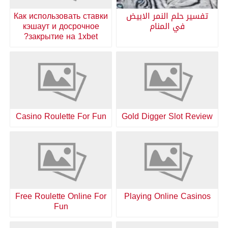
تفسير حلم النمر الابيض
Как использовать ставки
في المنام
кэшаут и досрочное
закрытие на 1xbet?
Casino Roulette For Fun
Gold Digger Slot Review
Free Roulette Online For
Playing Online Casinos
Fun