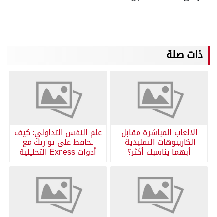
ذات صلة
الالعاب المباشرة مقابل
علم النفس التداولي: كيف
الكازينوهات التقليدية:
تحافظ على توازنك مع
أيهما يناسبك أكثر؟
أدوات Exness التحليلية