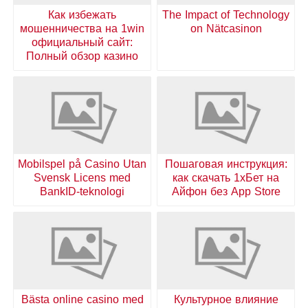
Как избежать
The Impact of Technology
мошенничества на 1win
on Nätcasinon
официальный сайт:
Полный обзор казино
Mobilspel på Casino Utan
Пошаговая инструкция:
Svensk Licens med
как скачать 1хБет на
BankID-teknologi
Айфон без App Store
Bästa online casino med
Культурное влияние