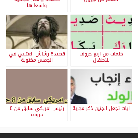
واسعارها
كلمات من اربع حروف
قصيدة رشاش العتيبي في
للاطفال
الجمس مكتوبة
ايات تجعل الجنين ذكر مجربة
رئيس امريكي سابق من 8
حروف