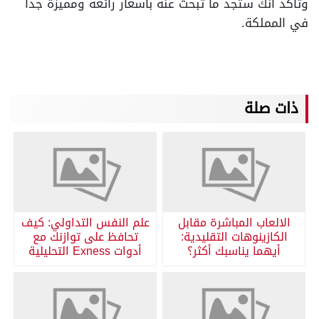
وتأكد أنك ستجد ما تبحث عنه بأسعار رائعة ومميزة جداً
في المملكة.
ذات صلة
الالعاب المباشرة مقابل
علم النفس التداولي: كيف
الكازينوهات التقليدية:
تحافظ على توازنك مع
أيهما يناسبك أكثر؟
أدوات Exness التحليلية