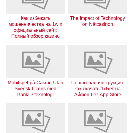
Как избежать
The Impact of Technology
мошенничества на 1win
on Nätcasinon
официальный сайт:
Полный обзор казино
Mobilspel på Casino Utan
Пошаговая инструкция:
Svensk Licens med
как скачать 1хБет на
BankID-teknologi
Айфон без App Store