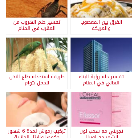
الفرق بين المعصوب
تفسير حلم الهروب من
والعريكة
العقرب في المنام
تفسير حلم رؤية البناء
طريقة استخدام طلع النخل
العالي في المنام
للحمل بتوام
تجربتي مع سحب لون
تركيب رموش لمدة 6 شهور
الشعر من لوريال
حكمها والاثار الجانبية