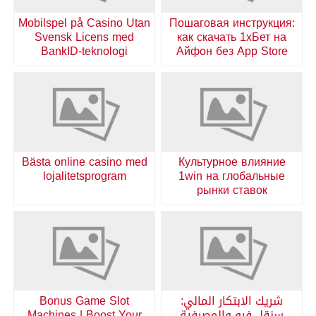
Mobilspel på Casino Utan
Пошаговая инструкция:
Svensk Licens med
как скачать 1хБет на
BankID-teknologi
Айфон без App Store
Bästa online casino med
Культурное влияние
lojalitetsprogram
1win на глобальные
рынки ставок
شريك الابتكار المالي:
Bonus Game Slot
سنقل فيو والمصرفية
Machines | Boost Your