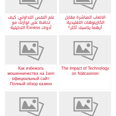
الالعاب المباشرة مقابل
علم النفس التداولي: كيف
الكازينوهات التقليدية:
تحافظ على توازنك مع
أيهما يناسبك أكثر؟
أدوات Exness التحليلية
Как избежать
The Impact of Technology
мошенничества на 1win
on Nätcasinon
официальный сайт:
Полный обзор казино