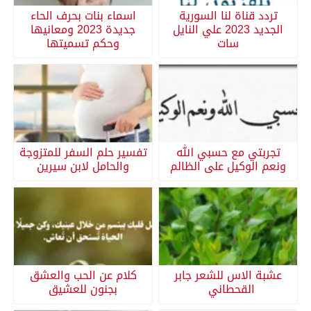
تردد قناة لنا السورية
اسماء بنات بحرف الحاء
الجديد 2023 علي النايل
جديدة 2023 ومعانيها
سات
وحكم تسميتها
تجربتي مع حسبي الله
تفسير حلم السفر للمتزوجة
ونعم الوكيل على الظالم
والحامل لابن سيرين
عشبة الاس للشعر جابر
كلام عن الحب والعشق
القحطاني
بجنون للعشيق