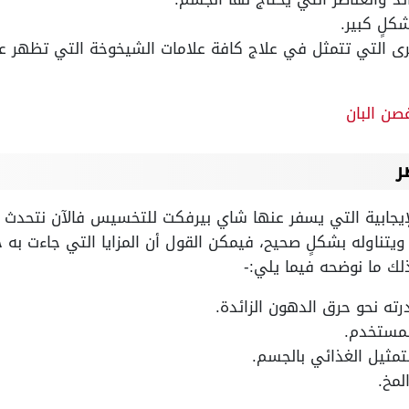
لٍ كبير.
أخرى التي تتمثل في علاج كافة علامات الشيخوخة التي تظهر 
صن البان
ر
الإيجابية التي يسفر عنها شاي بيرفكت للتخسيس فالآن نتحدث
يتناوله بشكلٍ صحيح، فيمكن القول أن المزايا التي جاءت به 
ك ما نوضحه فيما يلي:-
رته نحو حرق الدهون الزائدة.
مستخدم.
تمثيل الغذائي بالجسم.
لمخ.