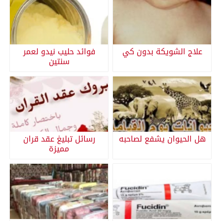
علاج الشويكة بدون كي
فوائد حليب نيدو لعمر
سنتين
هل الحيوان يشفع لصاحبه
رسائل تبليغ عقد قران
مميزة