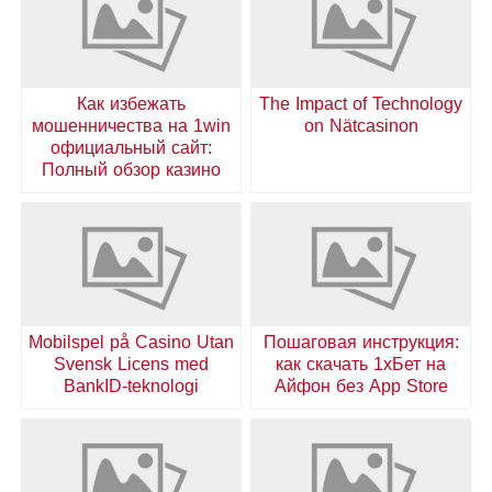
Как избежать
The Impact of Technology
мошенничества на 1win
on Nätcasinon
официальный сайт:
Полный обзор казино
Mobilspel på Casino Utan
Пошаговая инструкция:
Svensk Licens med
как скачать 1хБет на
BankID-teknologi
Айфон без App Store