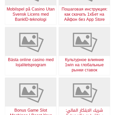
Mobilspel på Casino Utan
Пошаговая инструкция:
Svensk Licens med
как скачать 1хБет на
BankID-teknologi
Айфон без App Store
Bästa online casino med
Культурное влияние
lojalitetsprogram
1win на глобальные
рынки ставок
شريك الابتكار المالي:
Bonus Game Slot