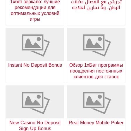
تجربتي مع انفصال عضلات
1хбет зеркало: лучшие
البطن، و5 تمارين لعلاجه
рекомендации для
оптимальных условий
игры
Instant No Deposit Bonus
Обзор 1хБет программы
поощрения постоянных
клиентов для ставок
New Casino No Deposit
Real Money Mobile Poker
Sign Up Bonus