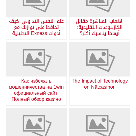
الالعاب المباشرة مقابل
علم النفس التداولي: كيف
الكازينوهات التقليدية:
تحافظ على توازنك مع
أيهما يناسبك أكثر؟
أدوات Exness التحليلية
Как избежать
The Impact of Technology
мошенничества на 1win
on Nätcasinon
официальный сайт:
Полный обзор казино