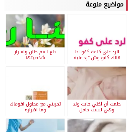
مواضيع منوعة
الرد على كلمة كفو اذا
دلع اسم حنان واسرار
قالك كفو وش ترد عليه
شخصيتها
حلمت أن أختي جابت ولد
تجربتي مع محلول افوماك
وهي ليست حامل
وما اضراره