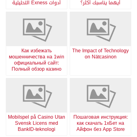
أيهما يناسبك أكثر؟
أدوات Exness التحليلية
Как избежать
The Impact of Technology
мошенничества на 1win
on Nätcasinon
официальный сайт:
Полный обзор казино
Mobilspel på Casino Utan
Пошаговая инструкция:
Svensk Licens med
как скачать 1хБет на
BankID-teknologi
Айфон без App Store