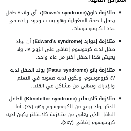
متلازمة داون(Down’s syndrome)/ أ
ي ولادة طفل
يحمل الصفة المنغولية وهو بسبب وجود زيادة في
عدد الكروموسومات
.
متلازمة إدوارد (Edward’s syndrome
) أن يولد
طفل لديه كرموسوم إضافي على الزوج ١٨، ولا
يعيش هذا الطفل أكثر من عام واحد.
متلازمة باتو (Patau syndrome)
يولد الطفل لديه
٤٧ كروموسوم، ويكون لديه صعوبة في التعلم
والإدراك ويعاني من مشاكل في القلب.
متلازمة كلاينفلتر (Klinefelter syndrome)
الطفل
الذكر يولد بزوج من الكروموسوم وهو (xy)، أما
الطفل الذي يعاني من متلازمة كلاينفلتر يكون لديه
كروموسوم إضافي (xxy
).