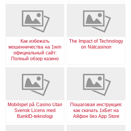
Как избежать
The Impact of Technology
мошенничества на 1win
on Nätcasinon
официальный сайт:
Полный обзор казино
Mobilspel på Casino Utan
Пошаговая инструкция:
Svensk Licens med
как скачать 1хБет на
BankID-teknologi
Айфон без App Store