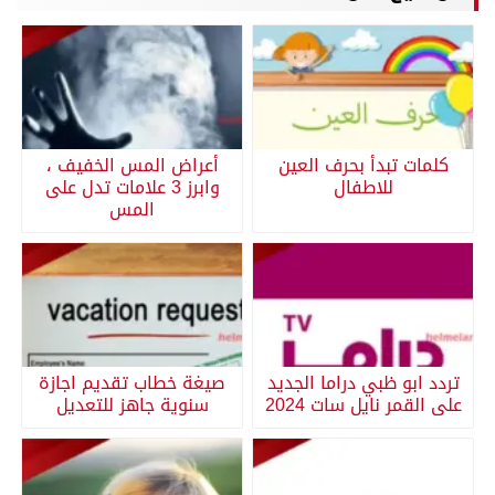
كلمات تبدأ بحرف العين
أعراض المس الخفيف ،
للاطفال
وابرز 3 علامات تدل على
المس
تردد ابو ظبي دراما الجديد
صيغة خطاب تقديم اجازة
على القمر نايل سات 2024
سنوية جاهز للتعديل