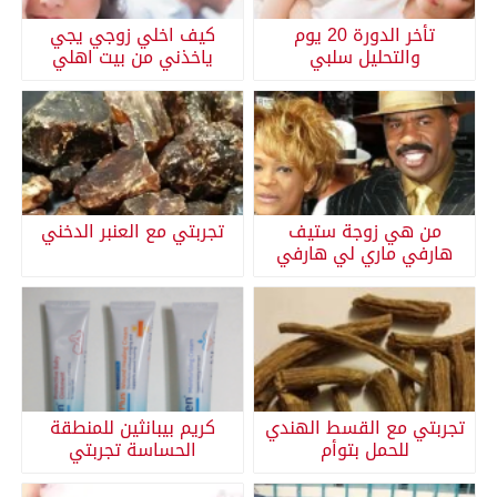
تأخر الدورة 20 يوم
كيف اخلي زوجي يجي
والتحليل سلبي
ياخذني من بيت اهلي
من هي زوجة ستيف
تجربتي مع العنبر الدخني
هارفي ماري لي هارفي
تجربتي مع القسط الهندي
كريم بيبانثين للمنطقة
للحمل بتوأم
الحساسة تجربتي