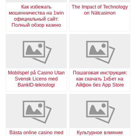
Как избежать
The Impact of Technology
мошенничества на 1win
on Nätcasinon
официальный сайт:
Полный обзор казино
Mobilspel på Casino Utan
Пошаговая инструкция:
Svensk Licens med
как скачать 1хБет на
BankID-teknologi
Айфон без App Store
Bästa online casino med
Культурное влияние