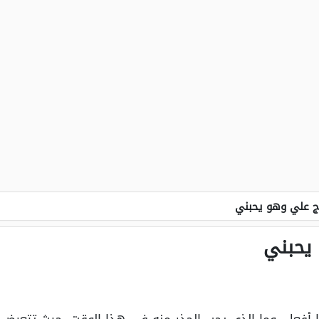
ج علي وهو يحبني
يحبني