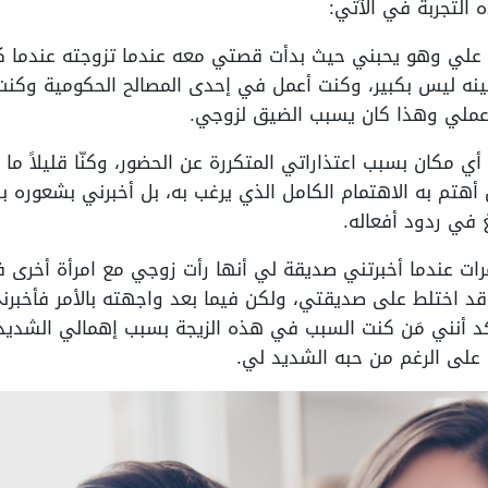
التجربة في الآتي:
علي وهو يحبني حيث بدأت قصتي معه عندما تزوجته عندما كن
بينه ليس بكبير، وكنت أعمل في إحدى المصالح الحكومية وكن
عملي وهذا كان يسبب الضيق لزوجي.
أي مكان بسبب اعتذاراتي المتكررة عن الحضور، وكنّا قليلاً ما
ن أهتم به الاهتمام الكامل الذي يرغب به، بل أخبرني بشعوره
 في ردود أفعاله.
ت عندما أخبرتني صديقة لي أنها رأت زوجي مع امرأة أخرى 
 قد اختلط على صديقتي، ولكن فيما بعد واجهته بالأمر فأخبرن
أكد أنني مَن كنت السبب في هذه الزيجة بسبب إهمالي الشديد
على الرغم من حبه الشديد لي.