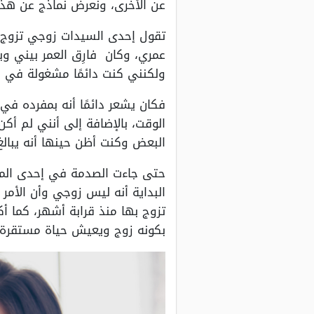
عن الأخرى، ونعرض نماذج عن هذه 
تقول إحدى السيدات زوجي تزوج 
عمري، وكان فارِق العمر بيني و
ولكنني كنت دائمًا مشغولة في 
فكان يشعر دائمًا أنه بمفرده في 
الوقت، بالإضافة إلى أنني لم أك
البعض وكنت أظن حينها أنه يبالغ
حتى جاءت الصدمة في إحدى المرا
البداية أنه ليس زوجي وأن الأمر
تزوج بها منذ قرابة أشهر، كما 
بكونه زوج ويعيش حياة مستقرة 