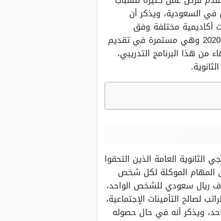
 تقدم فرص عمل كثيرة للشباب
ل في السعودية، ويذكر أن
ت أكاديمية مختلفة وفق
المهارات والرغبات التي تم تحديدها لكل شخص، وقد بدأت الشركة في هذا البرنامج منذ العام 2020 وهي مستمرة في تقديم
 من هذا البرنامج التدريبي،
ثانوية.
لثانوية العامة الذين التحقوا
لى المهام الموكلة لكل شخص
سار الوظيفي الذي يسلكه الشخص عن الآخر، حيث بلغ متوسط دفع الرواتب مبلغ 3 آلاف ريال سعودي للشخص الواحد،
 تأمين صحي اجتماعي حيث يخصم ما نسبته 9 بالمئة من الراتب لصالح التأمينات الإجتماعية،
تدرب، ويعلم الطالب 8 ساعات في اليوم الواحد، ويذكر أنه في حال حصوله