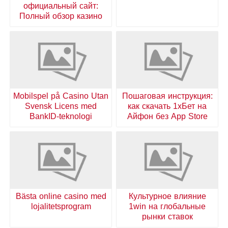
официальный сайт:
Полный обзор казино
Mobilspel på Casino Utan
Пошаговая инструкция:
Svensk Licens med
как скачать 1хБет на
BankID-teknologi
Айфон без App Store
Bästa online casino med
Культурное влияние
lojalitetsprogram
1win на глобальные
рынки ставок