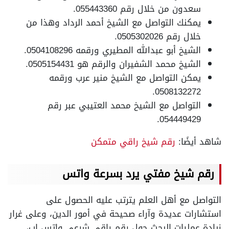
سعدون من خلال رقم 055443360.
يمكنك التواصل مع الشيخ أحمد الرداد وهذا من
خلال رقم 0505302026.
الشيخ أبو عبدالله المطيري ورقمه 0504108296.
الشيخ محمد الشفيران والرقم هو 0505154431.
يمكن التواصل مع الشيخ منير عرب ورقمه
0508132272.
التواصل مع الشيخ محمد العتيبي عبر رقم
054449429.
شاهد أيضًا:
رقم شيخ راقي متمكن
رقم شيخ مفتي يرد بسرعة واتس
التواصل مع أهل العلم يترتب عليه الحصول على
استشارات عديدة وآراء صحيحة في أمور الدين، وعلى غرار
زيادة عمليات البحث حول رقم راقي شرعي واتس اب،