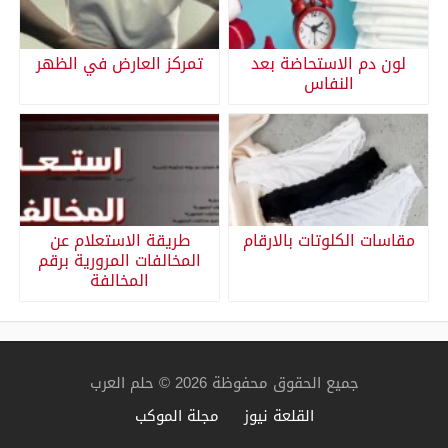
لون دم الاستحاضة بعد
تمركز العارض في الظهر
النفاس
مقاسات الكلوتات بالارقام
طريقة الاستعلام عن
المخالفات المرورية برقم
المخالفة
جميع الحقوق محفوظة 2026 © حلم العرب
القلعة نيوز
مجلة الموكب