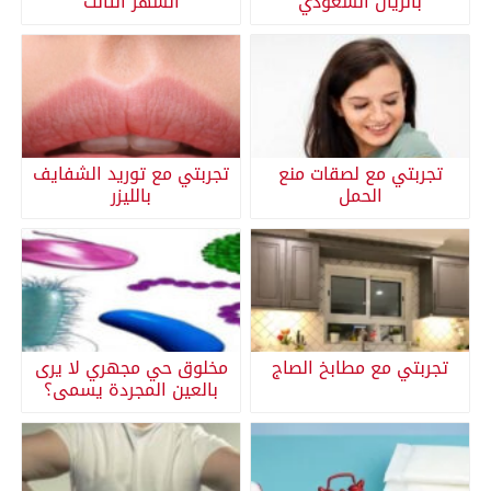
بالريال السعودي
الشهر الثالث
تجربتي مع لصقات منع
تجربتي مع توريد الشفايف
الحمل
بالليزر
تجربتي مع مطابخ الصاج
مخلوق حي مجهري لا يرى
بالعين المجردة يسمى؟