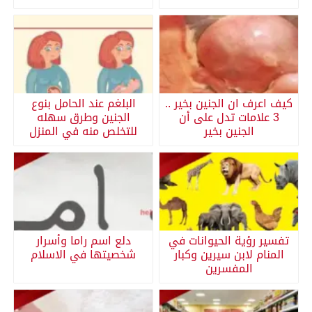
كيف اعرف ان الجنين بخير ..
البلغم عند الحامل بنوع
3 علامات تدل على أن
الجنين وطرق سهله
الجنين بخير
للتخلص منه في المنزل
تفسير رؤية الحيوانات في
دلع اسم راما وأسرار
المنام لابن سيرين وكبار
شخصيتها في الاسلام
المفسرين