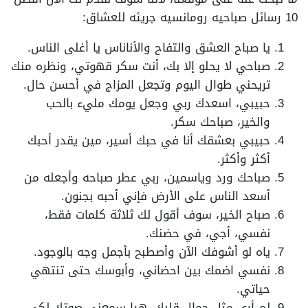
10 رسائل صباحيه رومانسيه جريئه للعشاق:
يا صباح العشق والتفاح والأناناس يا أغلى الناس.
صباحي لا يحلو إلا بك، أنت سكر قهوتي، ونظره منك
تريحني طوال اليوم وتجعل المزاج في أحسن حال.
حبيبي، اسعدك ربي وجعل يومك مليء بالحب
والخير، صباحك سكر.
حبيبي بعشقك أنا في حبك أسير، مين يقدر أحبك
أكثر وأكثر.
صباحك ورد وياسمين، ربي عطر صباحه وأجعله من
أسعد الناس على الأرض فإني أحبه بجنون.
صباح الخير، سوف أقول لك ثلاثة كلمات فقط،
نفسي، أجي، في حضنك.
ياه لو أشوفك الآن وأصطبح بأجمل وجه بالوجود.
نفسي اضمك بين احضاني، وأبوسك حتى تنتهي
حياتي.
لم أرى مثل جمال قلبك، هيا سمعني صوتك لكي