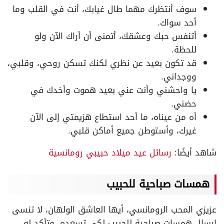
سوف أنتظرك مهما طال غيابك، أنت في القلب وما
أحد سواك.
أتنفس حبك وعشقك، أتمنى أن أراك الآن ولو
للحظة.
قد تكون بعيد عن نظري لكنك تسكن روحي، وقلبي،
ووجداني.
يا واحشني وأنت عني بعيد هموت وأخدك في
حضني.
أه من عيناه، ما أحد استطاع هزيمتي إلى الآن
غيرك، وأستوطن جميع أماكن قلبي.
شاهد أيضًا:
رسائل عيد ميلاد حبيبي رومانسية
همسات صباحية للحبيب
عزيزي المحب الرومانسي، أيها العاشق الولهان، لا تنسى
إرسال همسات صباحية للحبيب لكي تسعده، وتأكد له