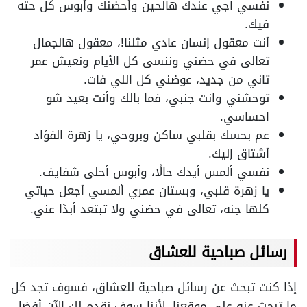
نفسي اجي عندك هالحين وأحضنك وأبوس كل حته
فيك.
أنت معقول إنسان عادي مثلنا!، معقول هالجمال
تعالى في حضني وننسى كل الأيام ونعيش عمر
تاني من جديد، عوضني كل اللي فات.
توحشني وانت جنبي، فما بالك وأنت بعيد شو
احساسي.
عم بحسك بقلبي ساكن وبروحي، يا زهرة الفؤاد
أشتاق إليك.
نفسي ألمس أيدك حالًا، وأبوس أحلى شفايف.
يا زهرة قلبي، وبستان عمري ألمسي أجعل حياتي
كلها جنه، تعالى في حضني ولا تبتعد أبدًا عني.
رسائل صباحية للعشاق
إذا كنت تبحث عن رسائل صباحية للعشاق، فسوف تجد كل
ما تبحث عنه على موقعنا، لأننا سوف نقدم لك الآن أفضل