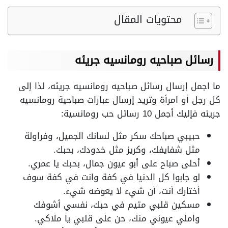
محتويات المقال
رسائل صباحيه رومانسيه جريئه
ما اجمل إرسال رسائل صباحيه رومانسيه جريئه، لذا إلى
كل
رجل أو امرأة وتريد إرسال عبارات صباحية رومانسيه
جريئه فإليك أجمل 10 رسائل حب رومانسية:
حبيبي صباحك سكر مثل لسانك الجميل، وفراولة
مثل شفايفك، وكريز مثل خدودك، بحبك.
أحلى صباح على أبو عيون جمال، بحبك يا عمري.
لو جابوا كل الدنيا في كفة وانت في كفة سوف
أختارك أنت، أن شيء لا يعوضه شيء.
مسكين قلبي متيم في حبك، نفسي أشوفك
واملي عيوني منك، حن على قلبي يا ملاكي.