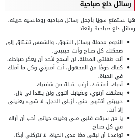
رسائل دلع صباحية
هيا نستمتع سويًا بأجمل رسائل صباحيه رومانسيه جريئه،
رسائل دلع صباحية رائعة:
النجوم محملة برسائل الشوق، والشمس تشتاق إلى
ضحكتك كل صباح وأنت حبيبتي.
أنت طفلتي المدللة، لن أسمح لأحد أن يعكر صباحك.
كفاك خوفًا من المجهول، أنتِ أميرتي وكل ما أملك
في الحياة.
أحبك، أعشقك، أرغب بقبلة من شفتيك.
بعشقك أرتوي، وبغيابك أتلوى ولن يهدأ لي بال.
حبيبتي أقتربي مني، أزيلي الخجل، لا شيء يعنيني
إلا أنت.
يا من سرقت قلبي مني وغيرت حياتي أحب أن أراك
في كل صباح.
تواعدنا أن نبقى معًا مدى الحياة، لا تتركني أبدًا.