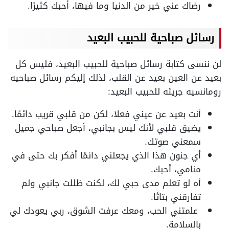
رضاك عني خير من الدنيا وما فيها، أحبك كثيرًا.
رسائل صباحية للحبيب البعيد
لن ننسى كتابة رسائل صباحية للحبيب البعيد، فليس كل
بعيد عن العين بعيد عن القلب، لذلك إليكم رسائل صباحيه
رومانسيه جريئه للحبيب البعيد:
أنت بعيد عن عيني فعلا، لكن من قلبي قريب دائمًا.
يضيق قلبي لأنك ليس بجانبي، أجعل صباحي جميل
سمعني صوتك.
أي جنون هذا الذي يجعلني دائمًا أفكر بك حتى في
منامي، أحبك.
أه لو تعلم مدى حبي لك، لكنت ظللت جانبي ولم
تفارقني بتاتًا.
علمتني الحب، ومعك عرفت الشوق، ربي يعودك لي
بالسلامة.