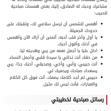
مشاعرك وحبك له الصادق، إليك بعض همسات صباحية
للحبيب:
أهمس للشمس أن ترسل سلامي لك، وتقبلك على
خدودك الجميلة.
يا أول وأخر قلب أحبه، أتمنى أن أراك الآن وأهمس
في أذنك وأقول أحبك.
ادلل عليا يا أجمل نعمه من ربي وهديته ليا.
من حقك أنت تدللي يا سيدة قلبي وأجمل النساء.
أنت حبيبي، وأبي، وأخي، وصديقي، أحبك جدًا، ربي
يسعدك صباحك ويحميك لي.
حبيبي لم أجد كلامك يصفك، أنت فوق كل الكلام
والعبارات، فأنت ليس لك مثيل.
رسائل صباحية لخطيبتي