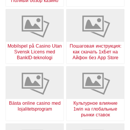
Полный обзор казино
Mobilspel på Casino Utan
Пошаговая инструкция:
Svensk Licens med
как скачать 1хБет на
BankID-teknologi
Айфон без App Store
Bästa online casino med
Культурное влияние
lojalitetsprogram
1win на глобальные
рынки ставок