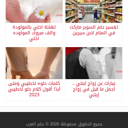
تفسير حلم السوبر ماركت
تهنئة اختي بالمولودة
في المنام لابن سيرين
والف مبروك المولوده
اختي
عبارات عن زواج ابنتي ..
كلمات حلوه لخطيبي ومتى
أجمل ما قيل في زواج
أبدًا أقول كلام حلو لخطيبي
إبنتي
2023
جميع الحقوق محفوظة 2026 © حلم العرب