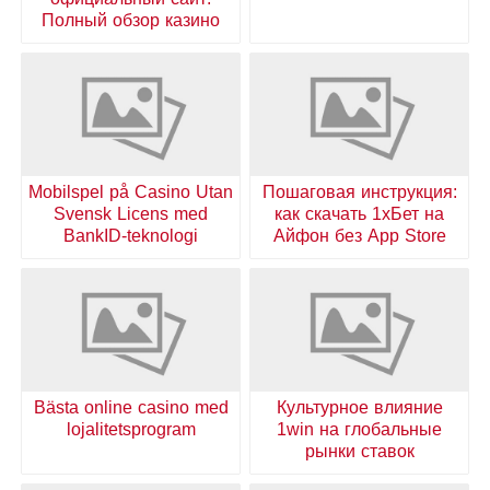
Полный обзор казино
Mobilspel på Casino Utan
Пошаговая инструкция:
Svensk Licens med
как скачать 1хБет на
BankID-teknologi
Айфон без App Store
Bästa online casino med
Культурное влияние
lojalitetsprogram
1win на глобальные
рынки ставок