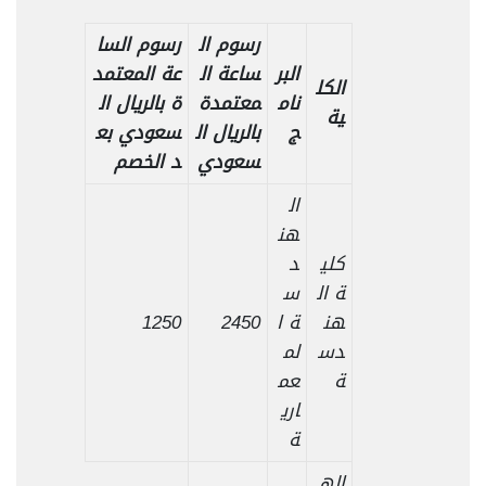
رسوم ال
رسوم السا
البر
ساعة ال
عة المعتمد
الكل
نام
معتمدة
ة بالريال ال
ية
ج
بالريال ال
سعودي بع
سعودي
د الخصم
ال
هن
كلي
د
ة ال
س
هن
ة ا
2450
1250
دس
لم
ة
عم
اري
ة
اله