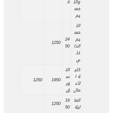
والت
ة
صم
يم
الت
صم
يم
24
1250
الدا
50
خل
ي
كلي
الت
ة ا
س
1250
1950
لأع
وي
مال
ق
الما
19
1250
لية
50