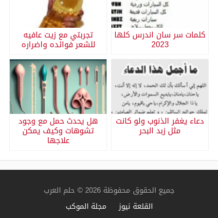
كلمات سر سان اندرس كلها
تجربتي مع زيت عافيه
2023
للشعر فوائده واضراره
دعاء يغفر الذنوب ولو كانت
هل يحدث حمل مع وجود
مثل زبد البحر
تشوهات وكيف يمكن
علاجها
جميع الحقوق محفوظة 2026 © حلم العرب
القلعة نيوز
مجلة الموكب