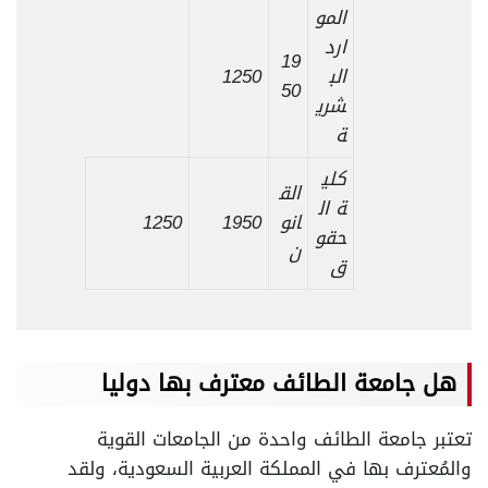
المو
ارد
19
الب
1250
50
شري
ة
كلي
الق
ة ال
انو
1950
1250
حقو
ن
ق
هل جامعة الطائف معترف بها دوليا
تعتبر جامعة الطائف واحدة من الجامعات القوية
والمُعترف بها في المملكة العربية السعودية، ولقد