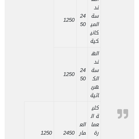
ند
سة
24
1250
المي
50
كاني
كية
اله
ند
سة
24
1250
الك
50
هرب
ائية
كلي
ة ال
عما
الع
رة
مار
2450
1250