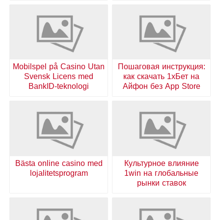
Mobilspel på Casino Utan
Пошаговая инструкция:
Svensk Licens med
как скачать 1хБет на
BankID-teknologi
Айфон без App Store
Bästa online casino med
Культурное влияние
lojalitetsprogram
1win на глобальные
рынки ставок