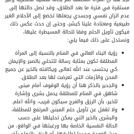
مستقرة في فترة ما بعد الطلاق، وقد تصل حالتها إلى
عدم اتزان نفسي وجسدي يجعلها تخضع إلى الأحلام الغير
طبيعية ومعتادة علينا كبشر، وحتى إن حدث عكس ذلك
فيكون تأويل الحلم وفقا للحالة المسيطرة عليها،
ونستدل على ذلك فيما يلي:
رؤية البناء العالي في المنام بالنسبة إلى المرأة
المطلقة تكون بمثابة رسالة للتحلي بالصبر والإيمان
كي يحتسب عند الله تعالى ويكافئه بالخير عن جميع
المحن والأزمات التي تعرضت لها بعد الطلاق.
والجدير بالذكر هنا أن رؤية الوقوف أمام مبنى
شاهق في المنام للمطلقة يحمل بشرى وإشارة
للخير، بأن الرزق والفرج سيكون قريب، والله اعلم.
ولا تغفل عن تأويل حلم المبنى المرتفع للمطلقة،
والبشرى بالخير التي يمكن تحليلها على حسب
الحالة النفسية الخاصة بها ورغبتها في الواقع، من
حيث العودة مجددا لطليقها، أو الرزق بالزواج بآخر،