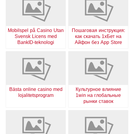
Mobilspel på Casino Utan
Пошаговая инструкция:
Svensk Licens med
как скачать 1хБет на
BankID-teknologi
Айфон без App Store
Bästa online casino med
Культурное влияние
lojalitetsprogram
1win на глобальные
рынки ставок