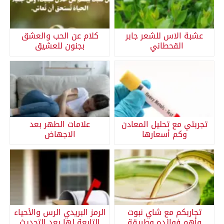
عشبة الاس للشعر جابر
كلام عن الحب والعشق
القحطاني
بجنون للعشيق
تجربتي مع تحليل المعادن
علامات الطهر بعد
وكم أسعارها
الاجهاض
تجاربكم مع شاي نبوت
الرمز البريدي الرس والأحياء
وأهم فوائده وطريقة
التابعة لها بعد التحديث