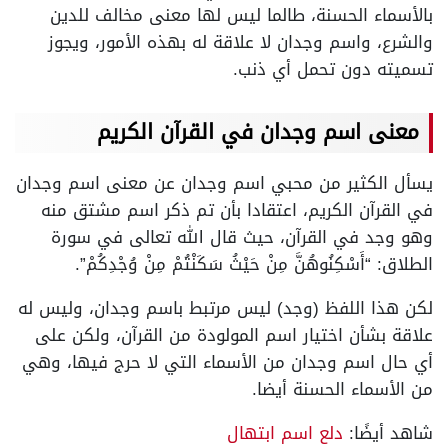
بالأسماء الحسنة، طالما ليس لها معنى مخالف للدين
والشرع، واسم وجدان لا علاقة له بهذه الأمور، ويجوز
تسميته دون تحمل أي ذنب.
معنى اسم وجدان في القرآن الكريم
يسأل الكثير من محبي اسم وجدان عن معنى اسم وجدان
في القرآن الكريم، اعتقادا بأن تم ذكر اسم مشتق منه
وهو وجد في القرآن، حيث قال الله تعالى في سورة
الطلاق: “أَسْكِنُوهُنَّ مِنْ حَيْثُ سَكَنْتُمْ مِنْ وُجْدِكُمْ”.
لكن هذا اللفظ (وجد) ليس مرتبط باسم وجدان، وليس له
علاقة بشأن اختيار اسم المولودة من القرآن، ولكن على
أي حال اسم وجدان من الأسماء التي لا حرج فيها، وهي
من الأسماء الحسنة أيضا.
شاهد أيضًا:
دلع اسم ابتهال