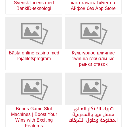
Svensk Licens med
как скачать 1хБет на
BankID-teknologi
Айфон без App Store
Bästa online casino med
Культурное влияние
lojalitetsprogram
1win на глобальные
рынки ставок
شريك الابتكار المالي:
Bonus Game Slot
سنقل فيو والمصرفية
Machines | Boost Your
المفتوحة وحلول الشركات
Wins with Exciting
Features