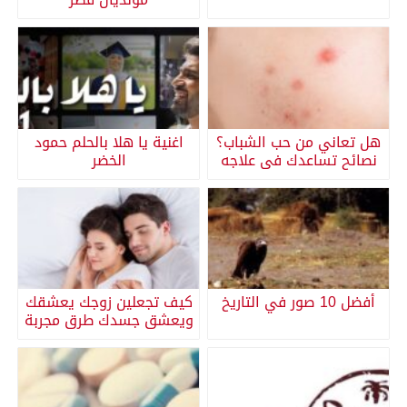
هل تعاني من حب الشباب؟
اغنية يا هلا بالحلم حمود
نصائح تساعدك فى علاجه
الخضر
أفضل 10 صور في التاريخ
كيف تجعلين زوجك يعشقك
ويعشق جسدك طرق مجربة