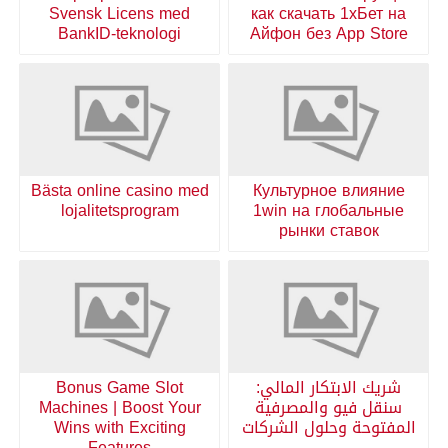
Svensk Licens med
как скачать 1хБет на
BankID-teknologi
Айфон без App Store
Bästa online casino med
Культурное влияние
lojalitetsprogram
1win на глобальные
рынки ставок
شريك الابتكار المالي:
Bonus Game Slot
سنقل فيو والمصرفية
Machines | Boost Your
المفتوحة وحلول الشركات
Wins with Exciting
Features