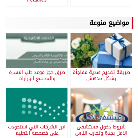
مواضيع منوعة
طريقة تقديم هدية مفاجأة
طرق حجز موعد طب الاسرة
بشكل مدهش
والمجتمع الوزارات
شروط دخول مستشفى
ابرز الشركات التي استحوذت
الامل بجدة وتجارب الناس
على خصخصة التعليم