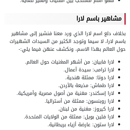
فهو اسم مستحب بين الفتيات ومميز للغاية.
مشاهير باسم لارا
بخلاف دلع اسم لارا الذي ورد معنا فنشير إلى مشاهير
باسم لارا، لا سيما وتوجد الكثير من السيدات الشهيرات
حول العالم بهذا الاسم، ونكشف عنهن فيما يلي:-
لارا فابيان: من أشهر المغنيات حول العالم.
لارا ترامب: سيدة أعمال.
لارا دوتا: ممثلة هندية.
لارا طماش: مذيعة بالأردن.
لارا إسكندر: مغنية من أصول مصرية وأمريكية.
لارا روبنسون: ممثلة من أستراليا.
لارا كيروز: مغنية من لبنان.
لارا فلين بويل: ممثلة من الولايات المتحدة.
لارا ستون: عارضة أزياء بريطانية.