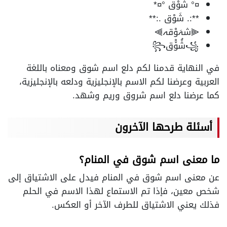
¤° شَوْق °¤*
**:. شَوْق .:**
⫷شہَوْقہ⫸
꧁شَُۆْق꧂
في النهاية قدمنا لكم دلع اسم شوق ومعناه باللغة
العربية وعرضنا لكم الاسم بالإنجليزية ودلعه بالإنجليزية،
كما عرضنا دلع اسم شروق وريم وشهد.
أسئلة طرحها الآخرون
ما معنى اسم شوق في المنام؟
عن معنى اسم شوق في المنام فيدل على الاشتياق إلى
شخص معين، فإذا تم الاستماع لهذا الاسم في الحلم
فذلك يعني الاشتياق للطرف الآخر أو العكس.