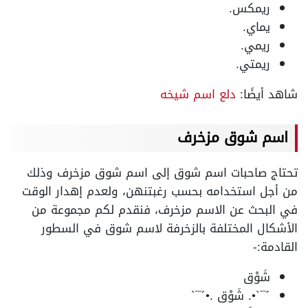
ريمكس.
يماي.
ريمي.
ريمتي.
شاهد أيضًا:
دلع اسم شيخه
اسم شوق مزخرف
تحتاج صاحبات اسم شوق إلى اسم شوق مزخرف وذلك
من أجل استخدامه بحسب رغبتنهن، ولعدم إهدار الوقت
في البحث عن الاسم مزخرف، فنقدم لكم مجموعة من
الأشكال المختلفة بالزخرفة لاسم شوق في السطور
القادمة:-
شَوْق
´¯`•. شَوْق .•´¯`