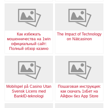
Как избежать
The Impact of Technology
мошенничества на 1win
on Nätcasinon
официальный сайт:
Полный обзор казино
Mobilspel på Casino Utan
Пошаговая инструкция:
Svensk Licens med
как скачать 1хБет на
BankID-teknologi
Айфон без App Store