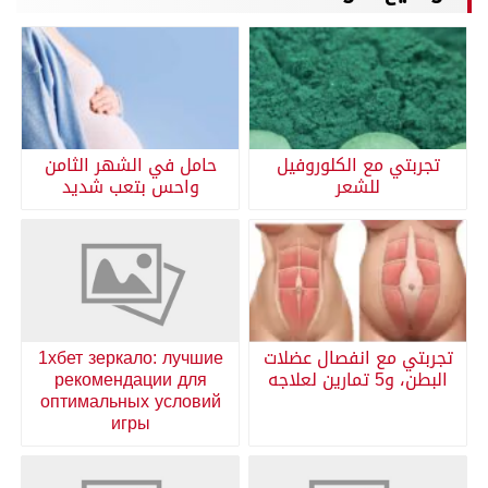
تجربتي مع الكلوروفيل
حامل في الشهر الثامن
للشعر
واحس بتعب شديد
تجربتي مع انفصال عضلات
1хбет зеркало: лучшие
البطن، و5 تمارين لعلاجه
рекомендации для
оптимальных условий
игры