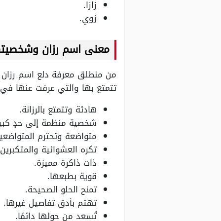
زازا.
زوي.
معنى اسم رزان وشخصيته
من منطلق معرفة دلع اسم رزان ف
تتمتع بها والتي عرفت عنها في ال
هادئة وتتمتع بالرزانة.
شخصية منظمة إلى حدٍ كبير
متواضعة وتحترم المتواضعي
تكره العشوائية والمتكبرين.
ذات ذاكرة مميزة.
قوية بطبعها.
تمنح الحلو الصحيحة.
تهتم بأدق تفاصيل غيرها.
تُسعد من حولها دائمًا.