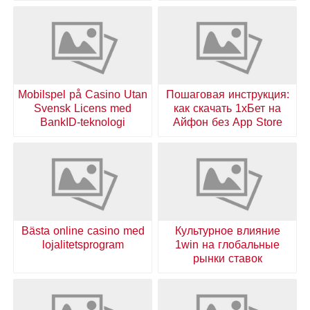
Mobilspel på Casino Utan
Пошаговая инструкция:
Svensk Licens med
как скачать 1хБет на
BankID-teknologi
Айфон без App Store
Bästa online casino med
Культурное влияние
lojalitetsprogram
1win на глобальные
рынки ставок