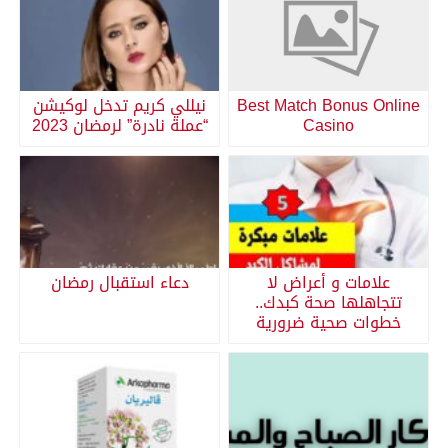
Best Match Bonus Online
نيللي كريم تدخل لوكيشن
Casino
“عملة نادرة” لرمضان 2023
علامات و أعراض لا
دعاء استقبال رمضان
تتجاهلها صحة كبدك..
خطوات صحية ضرورية