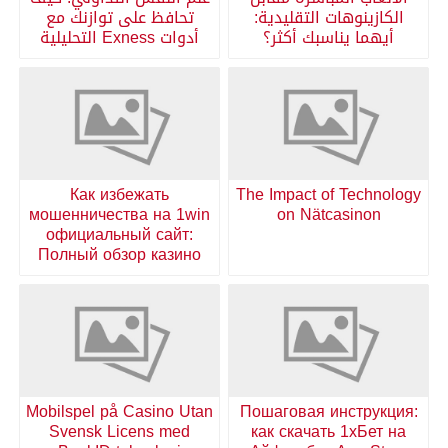
الكازينوهات التقليدية:
تحافظ على توازنك مع
أيهما يناسبك أكثر؟
أدوات Exness التحليلية
Как избежать
The Impact of Technology
мошенничества на 1win
on Nätcasinon
официальный сайт:
Полный обзор казино
Mobilspel på Casino Utan
Пошаговая инструкция:
Svensk Licens med
как скачать 1хБет на