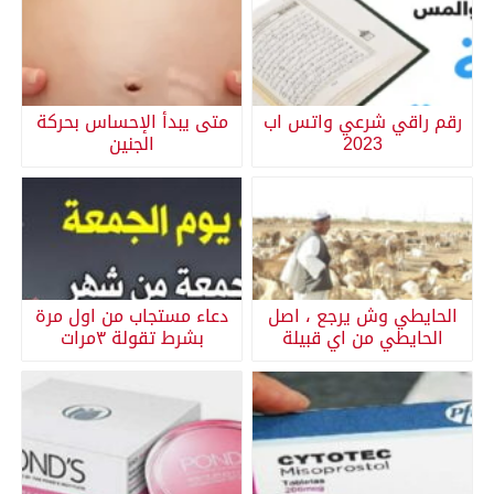
رقم راقي شرعي واتس اب
متى يبدأ الإحساس بحركة
2023
الجنين
الحايطي وش يرجع ، اصل
دعاء مستجاب من اول مرة
الحايطي من اي قبيلة
بشرط تقولة ٣مرات