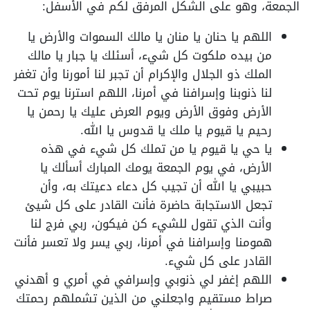
الجمعة، وهو على الشكل المرفق لكم في الأسفل:
اللهم يا حنان يا منان يا مالك السموات والأرض يا
من بيده ملكوت كل شيء، أسئلك يا جبار يا مالك
الملك ذو الجلال والإكرام أن تجبر لنا أمورنا وأن تغفر
لنا ذنوبنا وإسرافنا في أمرنا، اللهم استرنا يوم تحت
الأرض وفوق الأرض ويوم العرض عليك يا رحمن يا
رحيم يا قيوم يا ملك يا قدوس يا الله.
يا حي يا قيوم يا من تملك كل شيء في هذه
الأرض، في يوم الجمعة يومك المبارك أسألك يا
حبيبي يا الله أن تجيب كل دعاء دعيتك به، وأن
تجعل الاستجابة حاضرة فأنت القادر على كل شيئ
وأنت الذي تقول للشيء كن فيكون، ربي فرج لنا
همومنا وإسرافنا في أمرنا، ربي يسر ولا تعسر فأنت
القادر على كل شيء.
اللهم إغفر لي ذنوبي وإسرافي في أمري و أهدني
صراط مستقيم واجعلني من الذين تشملهم رحمتك