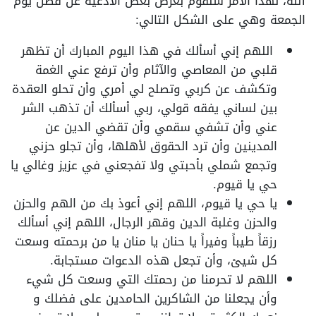
الله، لهذا الأمر سنقوم بعرض بعض الأدعية عن فضل يوم
الجمعة وهي على الشكل التالي:
اللهم إني أسألك في هذا اليوم المبارك أن تظهر
قلبي من المعاصي والآثام وأن ترفع عني الغمة
وتكشف عن كربي وتصلح لي أمري وأن تحلو العقدة
بين لساني يفقه قولي، ربي أسألك أن تذهب الشر
عني وأن تشفي سقمي وأن تقضي الدين عن
المدينين وأن ترد الحقوق لأهلها، وأن تجلو حزني
وتجمع شملي بأحبتي ولا تفجعني في عزيز وغالي يا
حي يا قيوم.
يا حي يا قيوم، اللهم إني أعوذ بك من الهم والحزن
والحزن وغلبة الدين وقهر الرجال، اللهم إني أسألك
رزقاً طيباً وفيراً يا حنان يا منان يا من برحمته وسعت
كل شيئ، وأن تجعل هذه الدعوات مستجابة.
اللهم لا تحرمنا من رحمتك التي وسعت كل شيء
وأن يجعلنا من الشاكرين الحامدين على فضلك و