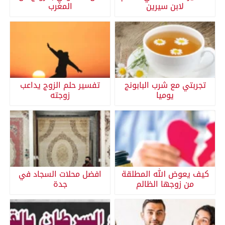
لابن سيرين
المغرب
تجربتي مع شرب البابونج
تفسير حلم الزوج يداعب
يوميا
زوجته
كيف يعوض الله المطلقة
افضل محلات السجاد في
من زوجها الظالم
جدة