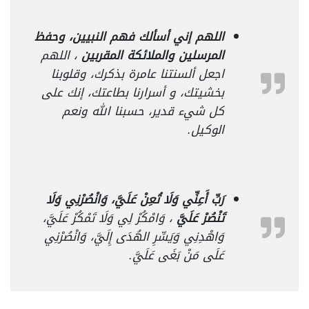
اللهم إني أسألك فهم النبيين، وحفظ
المرسلين والملائكة المقربين
، اللهم
اجعل ألسنتنا عامرة بذكرك، وقلوبنا
بخشيتك، و أسرارنا بطاعتك، إنك على
كل شيء قدير، حسبنا الله ونعم
الوكيل.
رَبِّ أَعِنِّي وَلَا تُعِنْ عَلَيَّ، وَانْصُرْنِي وَلَا
تَنْصُرْ عَلَيَّ
، وَامْكُرْ لِي وَلَا تَمْكُرْ عَلَيَّ،
وَاهْدِنِي وَيَسِّرِ الهُدَى إِلَيَّ، وَانْصُرْنِي
عَلَى مَنْ بَغَى عَلَيَّ.