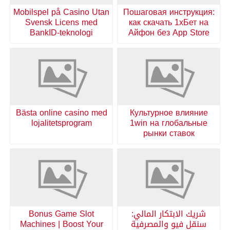
Mobilspel på Casino Utan
Пошаговая инструкция:
Svensk Licens med
как скачать 1хБет на
BankID-teknologi
Айфон без App Store
Bästa online casino med
Культурное влияние
lojalitetsprogram
1win на глобальные
рынки ставок
شريك الابتكار المالي:
Bonus Game Slot
سنقل فيو والمصرفية
Machines | Boost Your