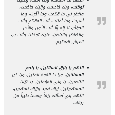
اللهم لك أسلمت، وبك آمنت، وعليك
توكلت،
وبك خاصمت وإليك حاكمت،
فاغفر لي ما قدّمت وما أخّرت، وما
أسررت وما أعلنت، أنت المقدّم وأنت
المؤخّر، لا إله إلّا أنت الأول والأخر
والظاهر والباطن، عليك توكلت وأنت رب
العرش العظيم.
اللهم يا رازق السائلين، يا راحم
المساكين،
ويا ذا القوة المتين، ويا خير
الناصرين، يا ولي المؤمنين، يا غيّاث
المستغيثين، إياك نعبد وإيّاك نستعين،
اللهم إني أسألك رزقاً واسعاً طيباً من
رزقك.