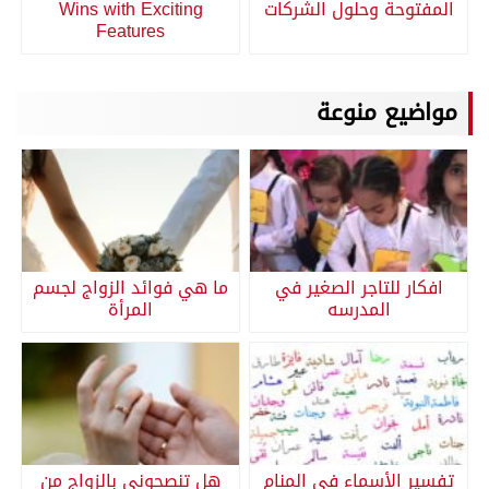
المفتوحة وحلول الشركات
Wins with Exciting
Features
مواضيع منوعة
افكار للتاجر الصغير في
ما هي فوائد الزواج لجسم
المدرسه
المرأة
تفسير الأسماء في المنام
هل تنصحوني بالزواج من