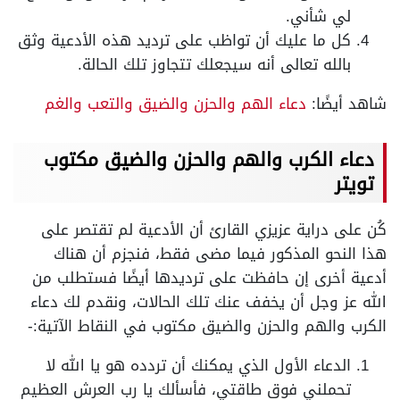
لي شأني.
كل ما عليك أن تواظب على ترديد هذه الأدعية وثق
بالله تعالى أنه سيجعلك تتجاوز تلك الحالة.
شاهد أيضًا:
دعاء الهم والحزن والضيق والتعب والغم
دعاء الكرب والهم والحزن والضيق مكتوب
تويتر
كُن على دراية عزيزي القارئ أن الأدعية لم تقتصر على
هذا النحو المذكور فيما مضى فقط، فنجزم أن هناك
أدعية أخرى إن حافظت على ترديدها أيضًا فستطلب من
الله عز وجل أن يخفف عنك تلك الحالات، ونقدم لك دعاء
الكرب والهم والحزن والضيق مكتوب في النقاط الآتية:-
الدعاء الأول الذي يمكنك أن تردده هو يا الله لا
تحملني فوق طاقتي، فأسألك يا رب العرش العظيم