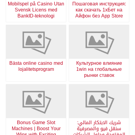
Mobilspel på Casino Utan
Пошаговая инструкция:
Svensk Licens med
как скачать 1хБет на
BankID-teknologi
Айфон без App Store
Bästa online casino med
Культурное влияние
lojalitetsprogram
1win на глобальные
рынки ставок
شريك الابتكار المالي:
Bonus Game Slot
سنقل فيو والمصرفية
Machines | Boost Your
المفتوحة وحلول الشركات
Wins with Exciting