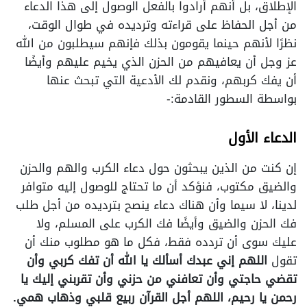
الإطلاق، بل أنهم أرادوا بالفعل الوصول إلى هذا الدعاء
من أجل الحفاظ على قراءته وترديده في طوال الوقت،
نظرًا لأنهم حينما يقومون بذلك فإنهم سيطلبون من الله
عز وجل أن يعافيهم من الحزن الذي يخيم عليهم وأيضًا
أن يفك كربهم، ونقدم لك الأدعية التي تبحث عنها
بواسطة السطور القادمة:-
الدعاء الأول
إن كنت من الذين يبحثون حول دعاء الكرب والهم والحزن
والضيق مكتوب، فنؤكد أن ما تحتاج للوصول إليه متوافر
لدينا، لا سيما وأن هناك دعاء ينصح بترديده من أجل طلب
فك الحزن والضيق وأيضًا فك الكرب على المسلم، ولا
عليك سوى أن تردده فقط، فكل ما هو مطلوب منك أن
تقول
اللهم إني عبدك أسألك يا الله أن تفك كربي وأن
تقضي حاجتي وأن تعافني من حزني وأن تقربني إليك يا
رحمن يا رحيم، اللهم أجل القرآن ربيع قلبي وذهاب همي.