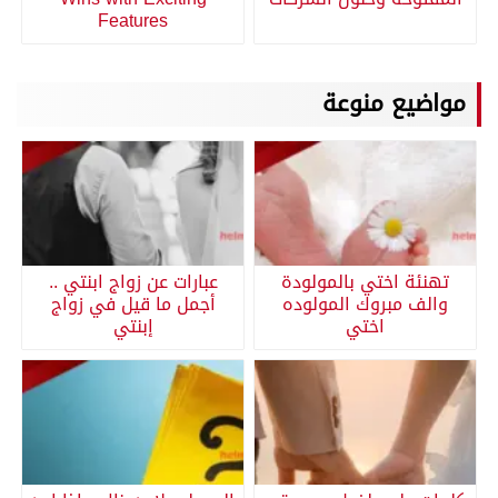
Features
مواضيع منوعة
تهنئة اختي بالمولودة
عبارات عن زواج ابنتي ..
والف مبروك المولوده
أجمل ما قيل في زواج
اختي
إبنتي