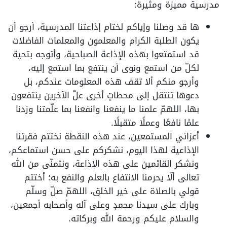
مدرسية مميزة ومثيرة:
ها قد وصلنا وإياكم لختام إذاعتنا المدرسية، أرجو أن
يكون الطلبة الكرام والمعلمون والمعلمات الفاضلات
قد استمتعوا بهذه الإذاعة الصباحية، وأتوجه بتحية
لكلّ من استمع ونوى أن ينتفع بما استمع إليه،
وأرجو منكم ألا تقف هذه المعلومات عندكم، بل
دعوها تنتقل إلى محطاتٍ أخرى علّ الآخرين ينتفعون
بها، اللهمّ علمنا ما ينفعنا وانفعنا بما علّمتنا وزدنا
علمًا نافعًا وعملًا متقبلًا.
أعزائي المستمعين، عند هذه النقطة نختتم فقرتنا
الإذاعية لهذا اليوم، نشكركم على حسن استماعكم،
ونشكر القائمين على هذه الإذاعة، ونتمنّى من الله
تعالى ألّا يحرمنا الانتفاع بالعلم والنفع به؛ أختتم
قولي بالصلاة على خير الخلق، اللهمّ صلّ وسلّم
وبارك على سيدنا محمدٍ وعلى آله وأصحابه أجمعين،
والسلام عليكم ورحمة الله وبركاته.