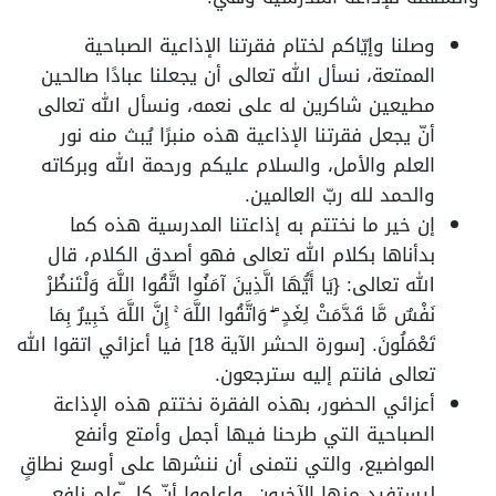
وصلنا وإيّاكم لختام فقرتنا الإذاعية الصباحية
الممتعة، نسأل الله تعالى أن يجعلنا عبادًا صالحين
مطيعين شاكرين له على نعمه، ونسأل الله تعالى
أنّ يجعل فقرتنا الإذاعية هذه منبرًا يُبث منه نور
العلم والأمل، والسلام عليكم ورحمة الله وبركاته
والحمد لله ربّ العالمين.
إن خير ما نختتم به إذاعتنا المدرسية هذه كما
بدأناها بكلام الله تعالى فهو أصدق الكلام، قال
الله تعالى: {يَا أَيُّهَا الَّذِينَ آمَنُوا اتَّقُوا اللَّهَ وَلْتَنظُرْ
نَفْسٌ مَّا قَدَّمَتْ لِغَدٍ ۖ وَاتَّقُوا اللَّهَ ۚ إِنَّ اللَّهَ خَبِيرٌ بِمَا
تَعْمَلُونَ. [سورة الحشر الآية 18] فيا أعزائي اتقوا الله
تعالى فانتم إليه سترجعون.
أعزائي الحضور، بهذه الفقرة نختتم هذه الإذاعة
الصباحية التي طرحنا فيها أجمل وأمتع وأنفع
المواضيع، والتي نتمنى أن ننشرها على أوسع نطاقٍ
ليستفيد منها الآخرون، واعلموا أنّ كل ّعلمٍ نافعٍ