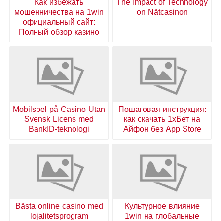
Как избежать
The Impact of Technology
мошенничества на 1win
on Nätcasinon
официальный сайт:
Полный обзор казино
Mobilspel på Casino Utan
Пошаговая инструкция:
Svensk Licens med
как скачать 1хБет на
BankID-teknologi
Айфон без App Store
Bästa online casino med
Культурное влияние
lojalitetsprogram
1win на глобальные