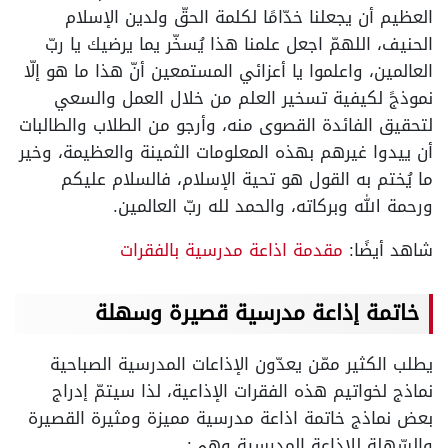
العظيم أن يجعلنا خدّامًا لكلمة الحقّ ولدين الإسلام
الحنيف، اللهمّ اجعل علمنا هذا يُسخّر يما يرضيك يا ربّ
العالمين، واعلموا يا أعزائي المستمعين أنّ هذا ما هو إلّا
نموذجً لكيفية تسخير العلم من خلال العمل والسعي
لتحقيق الفائدة القصوى منه، وأرجو من الطلاب والطالبات
أن ييدوا غيرهم بهذه المعلومات الثمينة والعظيمة، وخير
ما يُختم به القول هو تحية الإسلام، فالسلام عليكم
ورحمة الله وبركاته، والحمد لله ربّ العالمين.
شاهد أيضًا:
مقدمة اذاعة مدرسية بالفقرات
خاتمة إذاعة مدرسية قصيرة وسهلة
يطلب الكثير ممّن يعدّون الإذاعات المدرسية الصباحية
نماذج لخواتيم هذه الفقرات الإذاعية، لذا سيتمّ إدراج
بعض نماذج خاتمة اذاعة مدرسية مميزة ومثيرة القصيرة
والسّهلة للإذاعة المدرسية وهي: