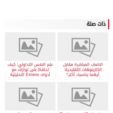
ذات صلة
الالعاب المباشرة مقابل
علم النفس التداولي: كيف
الكازينوهات التقليدية:
تحافظ على توازنك مع
أيهما يناسبك أكثر؟
أدوات Exness التحليلية