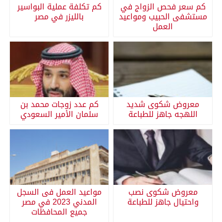
كم سعر فحص الزواج في
كم تكلفة عملية البواسير
مستشفى الحبيب ومواعيد
بالليزر في مصر
العمل
معروض شكوى شديد
كم عدد زوجات محمد بن
اللهجه جاهز للطباعة
سلمان الأمير السعودي
معروض شكوى نصب
مواعيد العمل فى السجل
واحتيال جاهز للطباعة
المدني 2023 في مصر
جميع المحافظات