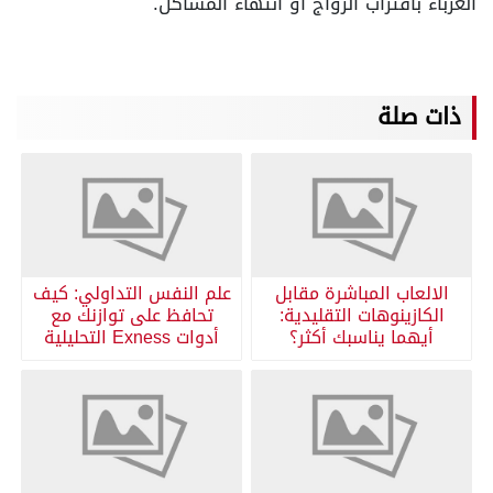
العزباء باقتراب الزواج أو انتهاء المشاكل.
ذات صلة
الالعاب المباشرة مقابل
علم النفس التداولي: كيف
الكازينوهات التقليدية:
تحافظ على توازنك مع
أيهما يناسبك أكثر؟
أدوات Exness التحليلية