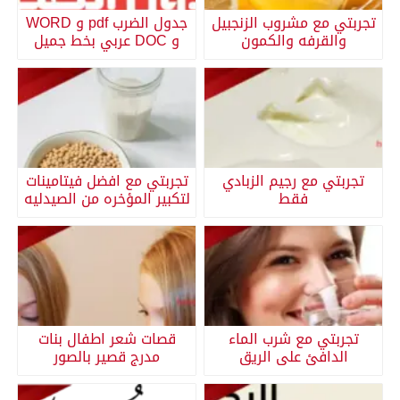
تجربتي مع مشروب الزنجبيل
جدول الضرب pdf و WORD
والقرفه والكمون
و DOC عربي بخط جميل
تجربتي مع رجيم الزبادي
تجربتي مع افضل فيتامينات
فقط
لتكبير المؤخره من الصيدليه
تجربتي مع شرب الماء
قصات شعر اطفال بنات
الدافئ على الريق
مدرج قصير بالصور