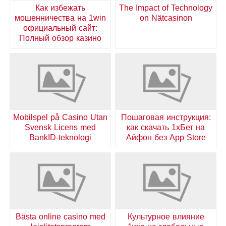
Как избежать
The Impact of Technology
мошенничества на 1win
on Nätcasinon
официальный сайт:
Полный обзор казино
Mobilspel på Casino Utan
Пошаговая инструкция:
Svensk Licens med
как скачать 1хБет на
BankID-teknologi
Айфон без App Store
Bästa online casino med
Культурное влияние