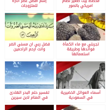
مخطط بيت صغير نظام
إسم أفضل عطر اثارة
امريكي بالصور
للمتزوجات
تجربتي مع ماء الكمأة
فضل ربي ان مسني الضر
فوائدها وطريقة
وانت ارحم الراحمين
استعمالها
أسماء العوائل الخضيرية
تفسير حلم البحر الهادئ
في السعودية
في المنام لابن سيرين