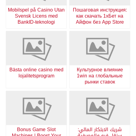
Mobilspel på Casino Utan
Пошаговая инструкция:
Svensk Licens med
как скачать 1хБет на
BankID-teknologi
Айфон без App Store
Bästa online casino med
Культурное влияние
lojalitetsprogram
1win на глобальные
рынки ставок
شريك الابتكار المالي:
Bonus Game Slot
سنقل فيو والمصرفية
Machines | Boost Your