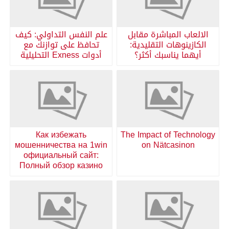
الالعاب المباشرة مقابل
علم النفس التداولي: كيف
الكازينوهات التقليدية:
تحافظ على توازنك مع
أيهما يناسبك أكثر؟
أدوات Exness التحليلية
Как избежать
The Impact of Technology
мошенничества на 1win
on Nätcasinon
официальный сайт:
Полный обзор казино