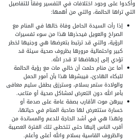
وأكدوا على وجود اختلافات في التفسير وفقاً للتفاصيل
التي تراها الحالمة، والتي من أهمها:
إذا رأت السيدة الحامل وفاة خالها في المنام مع
الصراخ والعويل فيحذرها هذا من سوء تفسيرات
الرؤية، والتي قد ترتبط بتعرضها هي وجنيها لخطر
كبير واحتمالية مرورها بظروف صحية سيئة قد
تؤدي إلى إجهاضها لا قدر الله.
أما عن منام حلمت أن خالي مات مع رؤية الحالمة
للبكاء الهادئ، فيبشرها هذا بأن أمور الحمل
والولادة ستمر بسلام، وسترزق بطفل سليم معافى
بأمر الله دون التعرض لمشاكل صحية أو متاعب.
يبرهن موت الأقارب بصفة عامة على صدمة أو
خسارة ستتعرض لها صاحبة المنام في حياتها،
ولهذا هي في أشد الحاجة للدعم والمساندة من
أقرب الناس إليها حتى تتخطى تلك الفترة العصيبة
والظروف القاسية بسلام والله أعلى وأعلم.