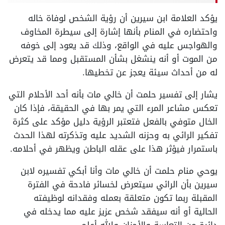
يؤكد العلامة ابن سيرين أن رؤية الشخص لوفاة خاله
واحتضاره في المنام بأنها إشارة إلى سيطرة المخاوف
والهواجس عليه في الواقع، وذلك قد يعود إلى خوفه
من الموت أو أنه ينشغل بشأن المستقبل ومما قد يتعرض
له من أحداث سيئة يعجز عن تخطيها.
يشار إلى تفسير حلمت أن خالي مات بأنه أحد الأحلام التي
تعكس مشاعر المرء التي يمر بها في الحقيقة، فإذا كان
الخال متوفي بالفعل فتعتبر الرؤية دليل مؤكد على كثرة
تفكير الرائي به وحزنه الشديد عليه وتذكرته لهذا الحدث
باستمرار فيؤثر هذا على عقله الباطن ويظهر في أحلامه.
يوحي منام حلمت أن خالي مات وأنا أبكي تفسيره لابن
سيرين بأن الرائي سيتعرض لخسائر فادحة في الفترة
المقبلة ربما تكون متعلقة بعمله وفقدانه لوظيفته
الحالية أو أنه سيفقد شخص عزيز عليه مما يدخله في
دائرة من التعاسة والأحزان والله أعلم.