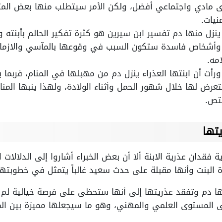
 مادي واجتماعي أفضل، ولكن الأمر سيتطلب منها بعض المت
نيات.
ينزل منها دم تفسير ابن سيرين هو كثرة تفكير الحالم بأبنته 
وأشخاص فاسدة ستكون السبب في وقوعها بالمآسي والازمات
مه.
ورأت أن ابنتها العذراء ينزل دم من مهبلها في المنام، فربما
رض لها خلال شهور الحمل وأثناء الولادة، ولهذا ينبها المن
ختص.
تها
فقدان عذرية الابنة ألا أن بعض الخبراء أشاروا إلى الدلالات ا
البنت وأنها مقبلة على حدث سعيد غالباً يتمثل في خطوبتها 
منها دم وتفقد عذريتها إلى أنها ستحظى على فرصة خيالية ل
على المستوى العلمي والمهني، وهو ما سيجعلها مميزة بين ا