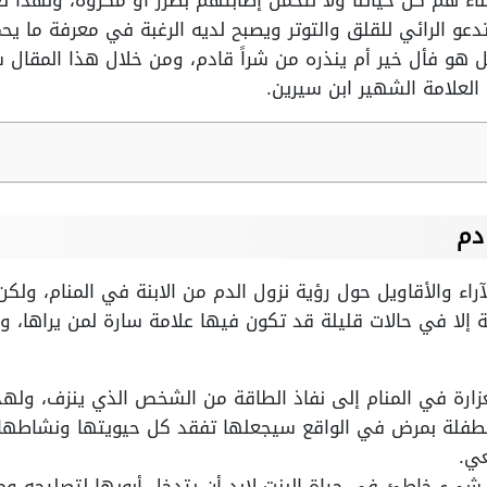
ناء هم كل حياتنا ولا نتحمل إصابتهم بضرر أو مكروه، ولهذا تع
دعو الرائي للقلق والتوتر ويصبح لديه الرغبة في معرفة ما يح
 هو فأل خير أم ينذره من شراً قادم، ومن خلال هذا المقال 
العلامة الشهير ابن سيرين.
دم
آراء والأقاويل حول رؤية نزول الدم من الابنة في المنام، ولك
ية إلا في حالات قليلة قد تكون فيها علامة سارة لمن يراها، 
زارة في المنام إلى نفاذ الطاقة من الشخص الذي ينزف، ولهذ
لطفلة بمرض في الواقع سيجعلها تفقد كل حيويتها ونشاطها 
ي.
جود شيء خاطئ في حياة البنت لابد أن يتدخل أبويها لتصليحه 