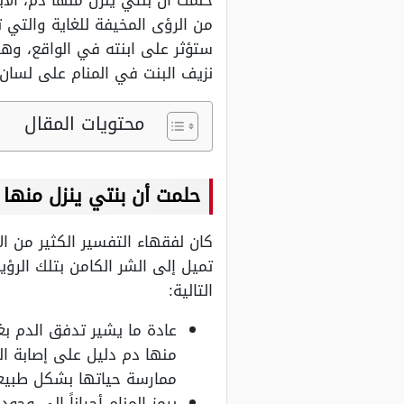
حلمت أن بنتي ينزل منها دم، الأب
من الرؤى المخيفة للغاية والتي ت
ستؤثر على ابنته في الواقع، وهل
نزيف البنت في المنام على لسان 
محتويات المقال
حلمت أن بنتي ينزل منها 
كان لفقهاء التفسير الكثير من ال
تميل إلى الشر الكامن بتلك الرؤ
التالية:
عادة ما يشير تدفق الدم بغ
منها دم دليل على إصابة ا
ممارسة حياتها بشكل طبيع
يرمز المنام أحياناً إلى و