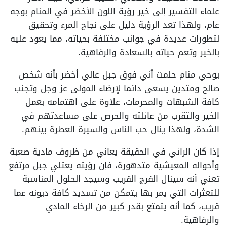
علماء التفسير إلى خير رؤية اللون الأخضر في المنام بوجه
عام، ولهذا تعد الرؤية دليل على نجاح المرء وتحقيق
لتطورات عديدة في جوانب مختلفة بحياته، مما يعود عليه
بالخير وتعم حياته بالسعادة والرفاهية.
يوحي منام حلمت أني فوق جبل عالي أخضر بأنه شخص
صالح ومتدين يسعى دائما لإرضاء المولى عز وجل وتجنب
كافة الشبهات والمحرمات، علاوة على اهتمامه بعمل
الخير والتقرب من عائلته والحرص على مساعدتهم في
الشدة، ولهذا ينال حب الناس والسيرة العطرة بينهم.
إذا كان الرائي في الحقيقة يعاني من ظروف مادية صعبة
وأحواله المعيشية متدهورة، فإن رؤيته يعتلي جبل مرتفع
تعني أنه سينال الفرج القريب وسيجد الحلول المناسبة
للتعثرات التي يمر بها يتمكن من تسديد كافة ديونه عما
قريب، كما أنه يتمتع بقدر كبير من الرخاء المادي
والرفاهية.