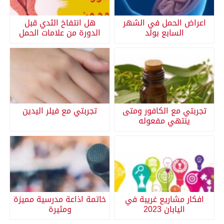
اعراض الحمل في الشهر
هل انتفاخ الثدي قبل
السابع بولد
الدورة من علامات الحمل
تجربتي مع الكافور ومتى
تجربتي مع فيلر اليدين
ينتهي مفعوله
افكار مشاريع غريبة في
خاتمة اذاعة مدرسية مميزة
اليابان 2023
ومثيرة