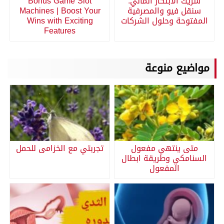
شريك الابتكار المالي:
Bonus Game Slot
سنقل فيو والمصرفية
Machines | Boost Your
المفتوحة وحلول الشركات
Wins with Exciting
Features
مواضيع منوعة
متى ينتهي مفعول
تجربتي مع الخزامى للحمل
السنامكي وطريقة ابطال
المفعول