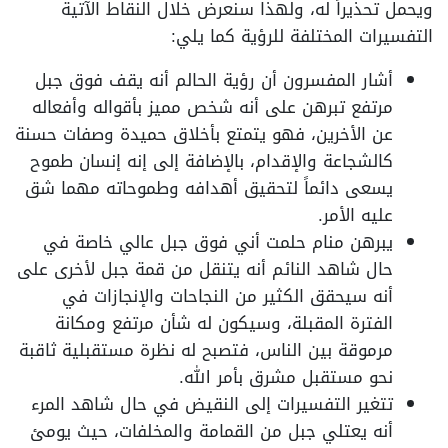
ويحمل تحذيراً له، ولهذا سنعرض خلال النقاط الآتية
التفسيرات المختلفة للرؤية كما يلي:
أشار المفسرون أن رؤية الحالم أنه يقف فوق جبل
مرتفع تبرهن على أنه شخص مميز بأقواله وأفعاله
عن الأخرين، فهو يتمتع بأخلاق حميدة وصفات حسنة
كالشجاعة والإقدام، بالإضافة إلى إنه إنسان طموح
يسعى دائماً لتحقيق أهدافه وطموحاته مهما شق
عليه الأمر.
يبرهن منام حلمت أني فوق جبل عالي خاصة في
حال شاهد النائم أنه يتنقل من قمة جبل لأخرى على
أنه سيحقق الكثير من النجاحات والإنجازات في
الفترة المقبلة، وسيكون له شأن مرتفع ومكانة
مرموقة بين الناس، فتصبح له نظرة مستقبلية ثاقبة
نحو مستقبل مشرق بأمر الله.
تتغير التفسيرات إلى النقيض في حال شاهد المرء
أنه يعتلي جبل من القمامة والمخلفات، حيث يومئ