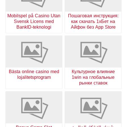
Mobilspel på Casino Utan
Пошаговая инструкция:
Svensk Licens med
как скачать 1хБет на
BankID-teknologi
Айфон без App Store
Bästa online casino med
Культурное влияние
lojalitetsprogram
1win на глобальные
рынки ставок