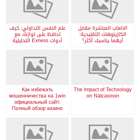
الالعاب المباشرة مقابل
علم النفس التداولي: كيف
الكازينوهات التقليدية:
تحافظ على توازنك مع
أيهما يناسبك أكثر؟
أدوات Exness التحليلية
Как избежать
The Impact of Technology
мошенничества на 1win
on Nätcasinon
официальный сайт:
Полный обзор казино