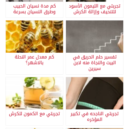
تجربتي مع الليمون الأسود
كم مدة نسيان الحبيب
للتنحيف وإزالة الكرش
وطرق النسيان بسرعة
تفسير حلم الحريق في
كم معدل عمر النحلة
البيت والنجاة منه لابن
بالاشهر؟
سيرين
تجربتي الناجحه في تكبير
تجربتي مع الكمون للكرش
المؤخره