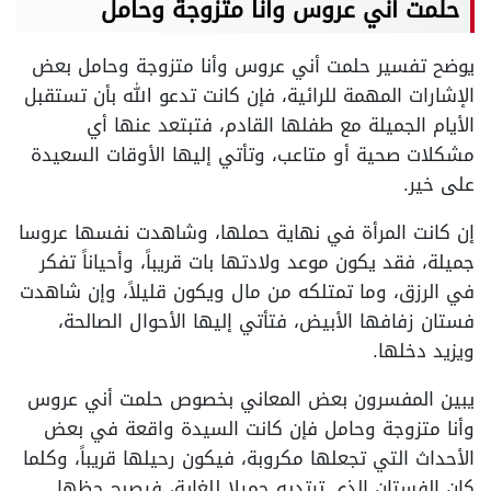
حلمت أني عروس وأنا متزوجة وحامل
يوضح تفسير حلمت أني عروس وأنا متزوجة وحامل بعض
الإشارات المهمة للرائية، فإن كانت تدعو الله بأن تستقبل
الأيام الجميلة مع طفلها القادم، فتبتعد عنها أي
مشكلات صحية أو متاعب، وتأتي إليها الأوقات السعيدة
على خير.
إن كانت المرأة في نهاية حملها، وشاهدت نفسها عروسا
جميلة، فقد يكون موعد ولادتها بات قريباً، وأحياناً تفكر
في الرزق، وما تمتلكه من مال ويكون قليلاً، وإن شاهدت
فستان زفافها الأبيض، فتأتي إليها الأحوال الصالحة،
ويزيد دخلها.
يبين المفسرون بعض المعاني بخصوص حلمت أني عروس
وأنا متزوجة وحامل فإن كانت السيدة واقعة في بعض
الأحداث التي تجعلها مكروبة، فيكون رحيلها قريباً، وكلما
كان الفستان الذي ترتديه جميلا للغاية، فيصبح حظها