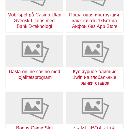
Mobilspel på Casino Utan
Пошаговая инструкция:
Svensk Licens med
как скачать 1хБет на
BankID-teknologi
Айфон без App Store
Bästa online casino med
Культурное влияние
lojalitetsprogram
1win на глобальные
рынки ставок
شريك الابتكار المالي:
Bonus Game Slot