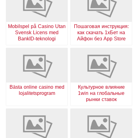
Mobilspel på Casino Utan
Пошаговая инструкция:
Svensk Licens med
как скачать 1хБет на
BankID-teknologi
Айфон без App Store
Bästa online casino med
Культурное влияние
lojalitetsprogram
1win на глобальные
рынки ставок