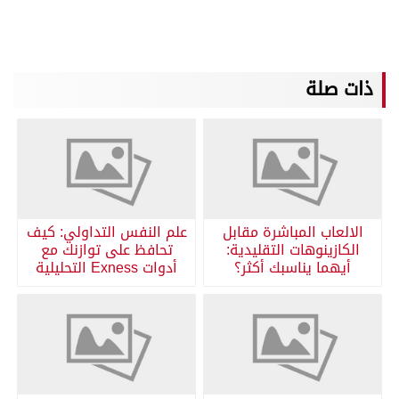
ذات صلة
الالعاب المباشرة مقابل
علم النفس التداولي: كيف
الكازينوهات التقليدية:
تحافظ على توازنك مع
أيهما يناسبك أكثر؟
أدوات Exness التحليلية