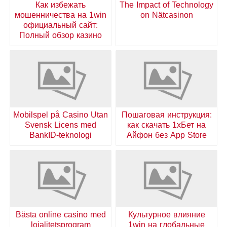
Как избежать
The Impact of Technology
мошенничества на 1win
on Nätcasinon
официальный сайт:
Полный обзор казино
Mobilspel på Casino Utan
Пошаговая инструкция:
Svensk Licens med
как скачать 1хБет на
BankID-teknologi
Айфон без App Store
Bästa online casino med
Культурное влияние
lojalitetsprogram
1win на глобальные