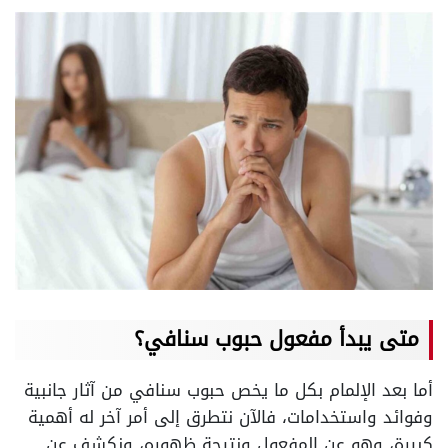
متى يبدأ مفعول حبوب سنافي؟
أما بعد الإلمام بكل ما يخص حبوب سنافي من آثار جانبية
وفوائد واستخدامات، فالآن نتطرق إلى أمر آخر له أهمية
كبيرة، وهو عن المفعول ونتيجة ظهوره، ونكشف عن