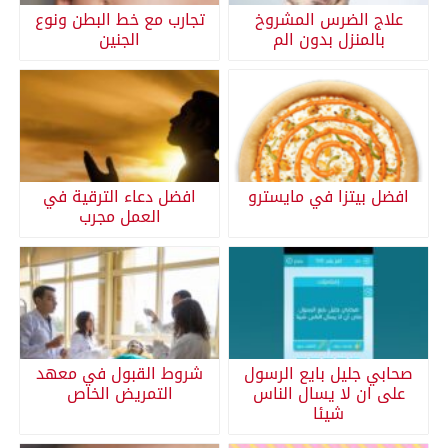
علاج الضرس المشروخ
تجارب مع خط البطن ونوع
بالمنزل بدون الم
الجنين
افضل بيتزا في مايسترو
افضل دعاء الترقية في
العمل مجرب
صحابي جليل بايع الرسول
شروط القبول في معهد
على ان لا يسال الناس
التمريض الخاص
شيئا