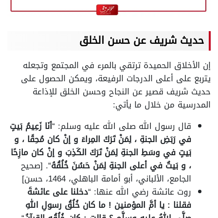
حديث شريف عن حسن الخلق
إن الأخلاق الحميدة ترتقي بالمرء في المجتمع وتجعله
يتربع على أعلى الدرجات الرفيعة، ويمكن الحصول على
حديث شريف قصير عن النجاح وحسن الخلق للإذاعة
المدرسية من خلال ما يأتي:
قال رسول الله صلى الله عليه وسلم: “
أنَا زَعِيمُ بَيتٍ
في رَبَضِ الجنةِ ، لِمَنْ تَرَكَ المِراءَ و إنْ كان مُحِقًا ، و
بَيتٍ في وسَطِ الجنةِ لِمَنْ تَرَكَ الكَذِبَ و إنْ كان مازِحًا
، و بَيتٌ في أعلى الجنةِ لِمَنْ حَسُنَ خُلُقُهُ
“. [صحيح
الجامع، الألباني، أبو أمامة الباهلي، 1464، حسن]
روت عائشة رضي الله عنها: “
دخلنا على عائشةَ
فقلنا : يا أمَّ المؤمنين ! ما كان خُلُقُ رسولِ اللهِ