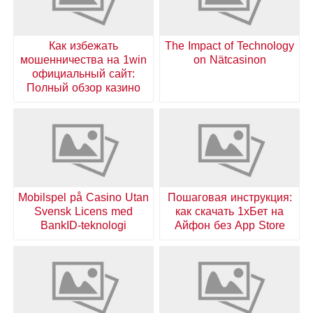
Как избежать
The Impact of Technology
мошенничества на 1win
on Nätcasinon
официальный сайт:
Полный обзор казино
Mobilspel på Casino Utan
Пошаговая инструкция:
Svensk Licens med
как скачать 1хБет на
BankID-teknologi
Айфон без App Store