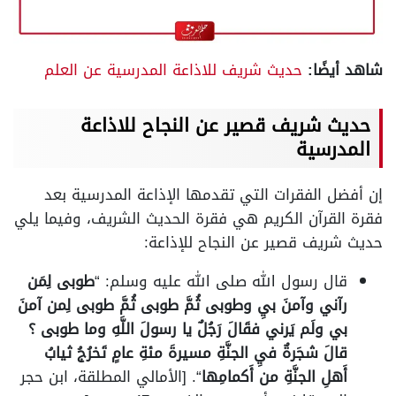
شاهد أيضًا:
حديث شريف للاذاعة المدرسية عن العلم
حديث شريف قصير عن النجاح للاذاعة
المدرسية
إن أفضل الفقرات التي تقدمها الإذاعة المدرسية بعد
فقرة القرآن الكريم هي فقرة الحديث الشريف، وفيما يلي
حديث شريف قصير عن النجاح للإذاعة:
قال رسول الله صلى الله عليه وسلم: “
طوبى لِمَن
رآني وآمنَ بيِ وطوبى ثُمَّ طوبى ثُمَّ طوبى لِمن آمنَ
بي ولَم يَرني فقَالَ رَجُلٌ يا رسولَ اللَّهِ وما طوبى ؟
قالَ شجَرةٌ فيِ الجنَّةِ مسيرةَ مئةِ عامٍ تَخرُجُ ثيابُ
أَهلِ الجنَّةِ من أَكمامِها
“. [الأمالي المطلقة، ابن حجر