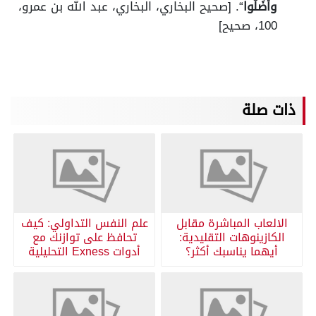
وأَضَلُّوا
“. [صحيح البخاري، البخاري، عبد الله بن عمرو،
100، صحيح]
ذات صلة
الالعاب المباشرة مقابل
علم النفس التداولي: كيف
الكازينوهات التقليدية:
تحافظ على توازنك مع
أيهما يناسبك أكثر؟
أدوات Exness التحليلية