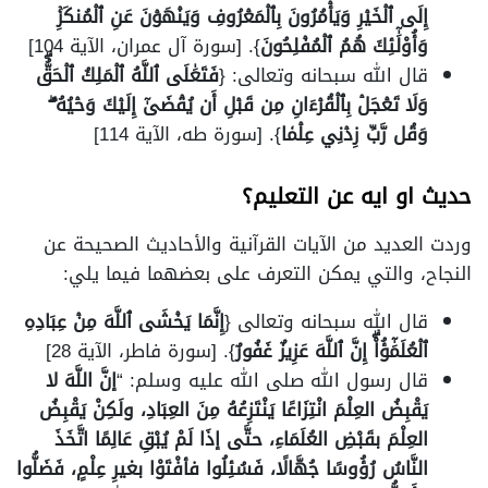
إِلَى ٱلۡخَيۡرِ وَيَأۡمُرُونَ بِٱلۡمَعۡرُوفِ وَيَنۡهَوۡنَ عَنِ ٱلۡمُنكَرِۚ
وَأُوْلَٰٓئِكَ هُمُ ٱلۡمُفۡلِحُونَ
}. [سورة آل عمران، الآية 104]
قال الله سبحانه وتعالى: {
فَتَعَٰلَى ٱللَّهُ ٱلۡمَلِكُ ٱلۡحَقُّۗ
وَلَا تَعۡجَلۡ بِٱلۡقُرۡءَانِ مِن قَبۡلِ أَن يُقۡضَىٰٓ إِلَيۡكَ وَحۡيُهُۥۖ
وَقُل رَّبِّ زِدۡنِي عِلۡمٗا
}. [سورة طه، الآية 114]
حديث او ايه عن التعليم؟
وردت العديد من الآيات القرآنية والأحاديث الصحيحة عن
النجاح، والتي يمكن التعرف على بعضهما فيما يلي:
قال الله سبحانه وتعالى {
إِنَّمَا يَخۡشَى ٱللَّهَ مِنۡ عِبَادِهِ
ٱلۡعُلَمَٰٓؤُاْۗ إِنَّ ٱللَّهَ عَزِيزٌ غَفُورٌ
}. [سورة فاطر، الآية 28]
قال رسول الله صلى الله عليه وسلم: “
إنَّ اللَّهَ لا
يَقْبِضُ العِلْمَ انْتِزَاعًا يَنْتَزِعُهُ مِنَ العِبَادِ، ولَكِنْ يَقْبِضُ
العِلْمَ بقَبْضِ العُلَمَاءِ، حتَّى إذَا لَمْ يُبْقِ عَالِمًا اتَّخَذَ
النَّاسُ رُؤُوسًا جُهَّالًا، فَسُئِلُوا فأفْتَوْا بغيرِ عِلْمٍ، فَضَلُّوا