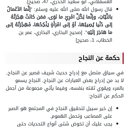
العسقلاني، أبو سعيد الخدري، 47، صحيح].
قال رسول الله صلى الله عليه وسلم: “
إنَّما الأعْمالُ
بالنِّيّاتِ، وإنَّما لِكُلِّ امْرِئٍ ما نَوَى، فمَن كانَتْ هِجْرَتُهُ
إلى دُنْيا يُصِيبُها، أوْ إلى امْرَأَةٍ يَنْكِحُها، فَهِجْرَتُهُ إلى
ما هاجَرَ إلَيْهِ
“. [صحيح البخاري، البخاري، عمر بن
الخطاب، 1، صحيح]
حكمة عن النجاح
في سياق متصل مع إدراج حديث شريف قصير عن النجاح,
لا بد من إدراج بعض العبارات عن النجاح, النجاح يسمو
بالمرء ويقوي ثقته بنفسه، وفيما يأتي مجموعة من أجمل
الحكم عن النجاح:
إن خير سبيل لتحقيق النجاح في المجتمع هو الصبر
على المصاعب وتحمل الهموم.
يجب عليك أن تخوض شتى أنواع التحديات حتى