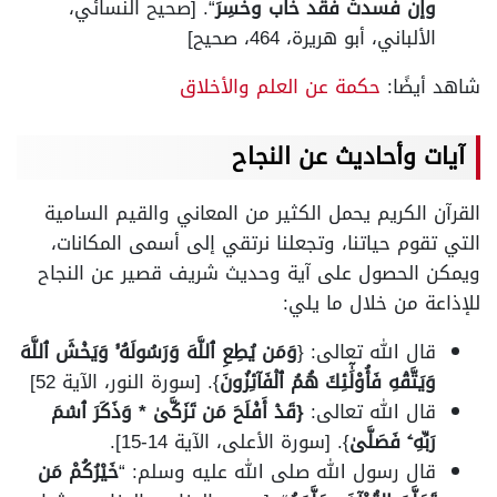
وإن فسدتْ فقد خاب وخسِرَ
“. [صحيح النسائي،
الألباني، أبو هريرة، 464، صحيح]
شاهد أيضًا:
حكمة عن العلم والأخلاق
آيات وأحاديث عن النجاح
القرآن الكريم يحمل الكثير من المعاني والقيم السامية
التي تقوم حياتنا، وتجعلنا نرتقي إلى أسمى المكانات،
ويمكن الحصول على آية وحديث شريف قصير عن النجاح
للإذاعة من خلال ما يلي:
قال الله تعالى: {
وَمَن يُطِعِ ٱللَّهَ وَرَسُولَهُۥ وَيَخۡشَ ٱللَّهَ
وَيَتَّقۡهِ فَأُوْلَٰٓئِكَ هُمُ ٱلۡفَآئِزُونَ
}. [سورة النور، الآية 52]
قال الله تعالى:
{قَدۡ أَفۡلَحَ مَن تَزَكَّىٰ * وَذَكَرَ ٱسۡمَ
رَبِّهِۦ فَصَلَّىٰ
}. [سورة الأعلى، الآية 14-15].
قال رسول الله صلى الله عليه وسلم: “
خَيْرُكُمْ مَن