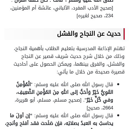
صلَّى اللهُ عليهِ وسلَّم ؟ قالت : كان خُلُقُه القرآنُ
“.
[صحيح الأدب المفرد، الألباني، عائشة أم المؤمنين،
234، صحيح لغيره]
حديث عن النجاح والفشل
تهتم الإذاعة المدرسية بتعليم الطلاب بأهمية النجاح،
وذلك من خلال شرح حديث شريف قصير عن النجاح
والفشل، والفرق بينهما، ويمكن الحصول على أحاديث
قصيرة صحيحة من خلال ما يأتي:
قال رسول الله صلى الله عليه وسلم: “
الْمُؤْمِنُ
القَوِيُّ خَيْرٌ وَأَحَبُّ إلى اللهِ مِنَ المُؤْمِنِ الضَّعِيفِ،
وفي كُلٍّ خَيْرٌ
“. [صحيح مسلم، مسلم، أبو هريرة،
2664، صحيح]
قال رسول الله صلى الله عليه وسلم:
“إن أولَ ما
يحاسبُ به العبدُ بصلاتِه، فإن صَلَحت فقد أفلح وأنجح،