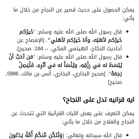
يمكن الحصول على حديث قصير عن النجاح من خلال ما
يأتي:
قال رسول الله صلى الله عليه وسلم: “
خَيرُكم
خَيرُكم لأهلِه، وأنا خَيرُكم لأهلي”
. [الإفصاح عن
أحاديث النكاح، الهيتمي المكي، -، 184، صحيح].
قال رسول الله صلى الله عليه وسلم: “
مَن أحَبَّ أنْ
يُبْسَطَ له في رِزْقِهِ، ويُنْسَأَ له في أثَرِهِ، فَلْيَصِلْ
رَحِمَهُ
“. [صحيح البخاري، البخاري، أنس بن مالك، 5986،
صحيح]
ايه قرانيه تدل على النجاح؟
يمكن التعرف على بعض الآيات القرآنية التي تتحدث عن
النجاح والفلاح من خلال ما يأتي:
قال الله سبحانه وتعالى: {
وَلۡتَكُن مِّنكُمۡ أُمَّةٞ يَدۡعُونَ