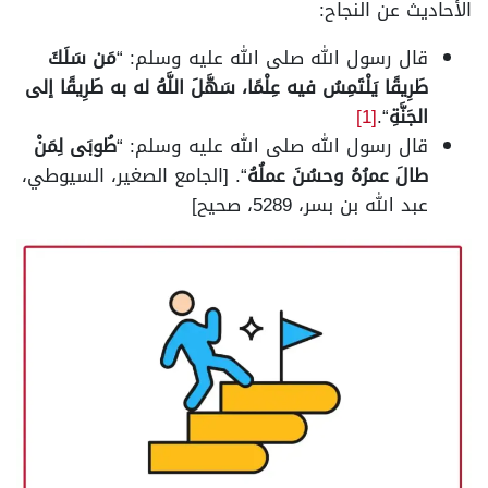
الأحاديث عن النجاح:
قال رسول الله صلى الله عليه وسلم: “
مَن سَلَكَ
طَرِيقًا يَلْتَمِسُ فيه عِلْمًا، سَهَّلَ اللَّهُ له به طَرِيقًا إلى
الجَنَّةِ
“.
[1]
قال رسول الله صلى الله عليه وسلم: “
طُوبَى لِمَنْ
طالَ عمرُهُ وحسُنَ عملُهُ
“. [الجامع الصغير، السيوطي،
عبد الله بن بسر، 5289، صحيح]