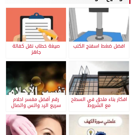
افضل ضغط اسفنج الكنب
صيغة خطاب نقل كفالة
جاهز
افكار بناء ملحق في السطح
رقم أفضل مفسر احلام
مع الشروط
سريع الرد واتس واتصال