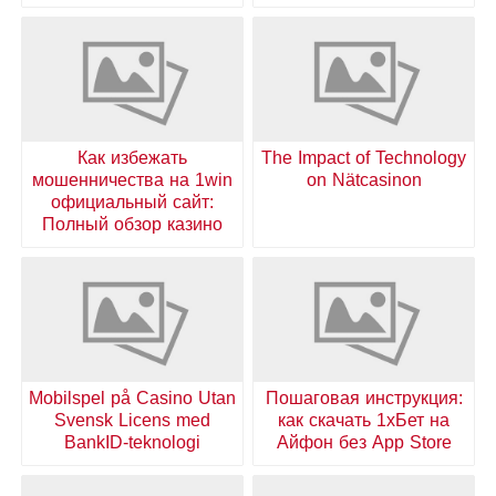
Как избежать
The Impact of Technology
мошенничества на 1win
on Nätcasinon
официальный сайт:
Полный обзор казино
Mobilspel på Casino Utan
Пошаговая инструкция:
Svensk Licens med
как скачать 1хБет на
BankID-teknologi
Айфон без App Store