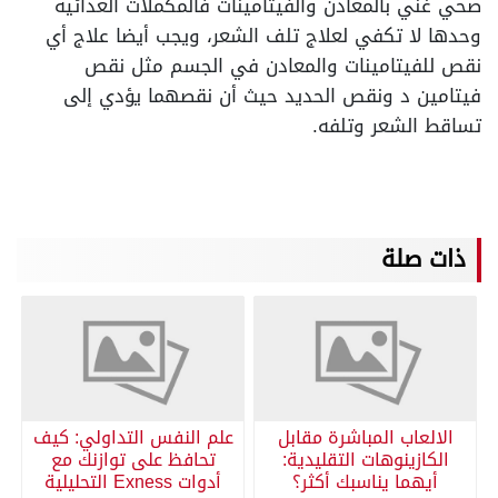
صحي غني بالمعادن والفيتامينات فالمكملات الغذائية
وحدها لا تكفي لعلاج تلف الشعر، ويجب أيضا علاج أي
نقص للفيتامينات والمعادن في الجسم مثل نقص
فيتامين د ونقص الحديد حيث أن نقصهما يؤدي إلى
تساقط الشعر وتلفه.
ذات صلة
الالعاب المباشرة مقابل
علم النفس التداولي: كيف
الكازينوهات التقليدية:
تحافظ على توازنك مع
أيهما يناسبك أكثر؟
أدوات Exness التحليلية