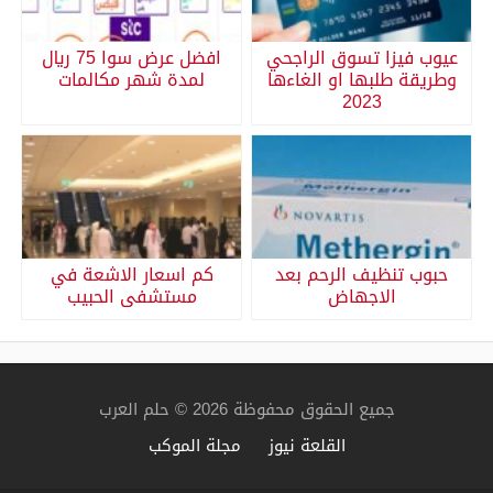
عيوب فيزا تسوق الراجحي
افضل عرض سوا 75 ريال
وطريقة طلبها او الغاءها
لمدة شهر مكالمات
2023
حبوب تنظيف الرحم بعد
كم اسعار الاشعة في
الاجهاض
مستشفى الحبيب
جميع الحقوق محفوظة 2026 © حلم العرب
القلعة نيوز
مجلة الموكب