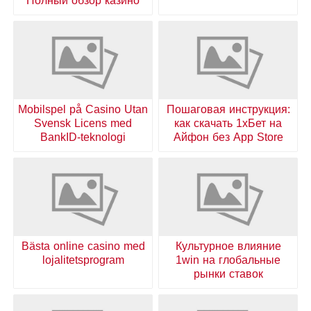
Полный обзор казино
Mobilspel på Casino Utan
Пошаговая инструкция:
Svensk Licens med
как скачать 1хБет на
BankID-teknologi
Айфон без App Store
Bästa online casino med
Культурное влияние
lojalitetsprogram
1win на глобальные
рынки ставок