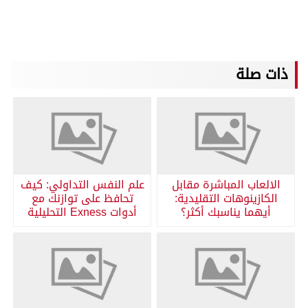
ذات صلة
الالعاب المباشرة مقابل
علم النفس التداولي: كيف
الكازينوهات التقليدية:
تحافظ على توازنك مع
أيهما يناسبك أكثر؟
أدوات Exness التحليلية