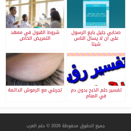
صحابي جليل بايع الرسول
شروط القبول في معهد
على ان لا يسال الناس
التمريض الخاص
شيئا
تفسير حلم الذبح بدون دم
تجربتي مع الرموش الدائمة
في المنام
جميع الحقوق محفوظة 2026 © حلم العرب