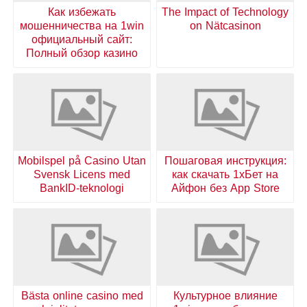
Как избежать
The Impact of Technology
мошенничества на 1win
on Nätcasinon
официальный сайт:
Полный обзор казино
Mobilspel på Casino Utan
Пошаговая инструкция:
Svensk Licens med
как скачать 1хБет на
BankID-teknologi
Айфон без App Store
Bästa online casino med
Культурное влияние