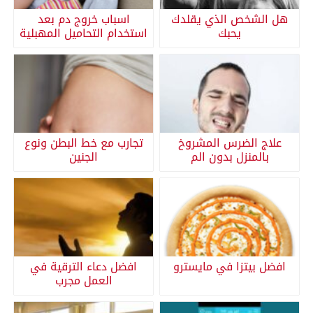
هل الشخص الذي يقلدك
اسباب خروج دم بعد
يحبك
استخدام التحاميل المهبلية
علاج الضرس المشروخ
تجارب مع خط البطن ونوع
بالمنزل بدون الم
الجنين
افضل بيتزا في مايسترو
افضل دعاء الترقية في
العمل مجرب