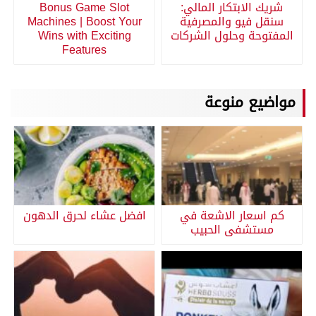
شريك الابتكار المالي:
Bonus Game Slot
سنقل فيو والمصرفية
Machines | Boost Your
المفتوحة وحلول الشركات
Wins with Exciting
Features
مواضيع منوعة
كم اسعار الاشعة في
افضل عشاء لحرق الدهون
مستشفى الحبيب