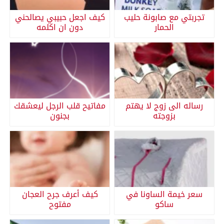
تجربتي مع صابونة حليب
كيف اجعل حبيبي يصالحني
الحمار
دون ان اكلمه
رساله الى زوج لا يهتم
مفاتيح قلب الرجل ليعشقك
بزوجته
بجنون
سعر خيمة الساونا في
كيف أعرف جرح العجان
ساكو
مفتوح