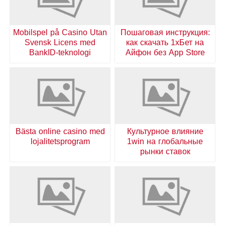
Mobilspel på Casino Utan
Пошаговая инструкция:
Svensk Licens med
как скачать 1хБет на
BankID-teknologi
Айфон без App Store
Bästa online casino med
Культурное влияние
lojalitetsprogram
1win на глобальные
рынки ставок