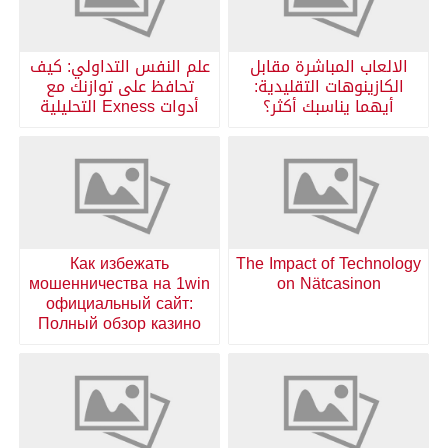
الالعاب المباشرة مقابل
علم النفس التداولي: كيف
الكازينوهات التقليدية:
تحافظ على توازنك مع
أيهما يناسبك أكثر؟
أدوات Exness التحليلية
Как избежать
The Impact of Technology
мошенничества на 1win
on Nätcasinon
официальный сайт:
Полный обзор казино