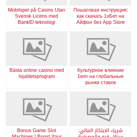
Mobilspel på Casino Utan
Пошаговая инструкция:
Svensk Licens med
как скачать 1хБет на
BankID-teknologi
Айфон без App Store
Bästa online casino med
Культурное влияние
lojalitetsprogram
1win на глобальные
рынки ставок
شريك الابتكار المالي:
Bonus Game Slot
سنقل فيو والمصرفية
Machines | Boost Your