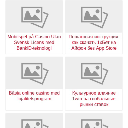
Mobilspel på Casino Utan
Пошаговая инструкция:
Svensk Licens med
как скачать 1хБет на
BankID-teknologi
Айфон без App Store
Bästa online casino med
Культурное влияние
lojalitetsprogram
1win на глобальные
рынки ставок