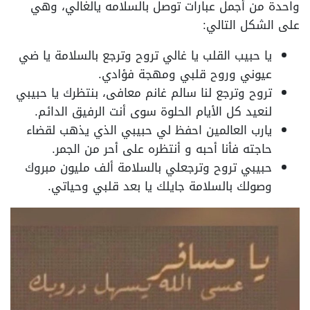
واحدة من أجمل عبارات توصل بالسلامه يالغالي، وهي
على الشكل التالي:
يا حبيب القلب يا غالي تروح وترجع بالسلامة يا ضي
عيوني وروح قلبي ومهجة فؤادي.
تروح وترجع لنا سالم غانم معافى، بنتظرك يا حبيبي
لنعيد كل الأيام الحلوة سوى أنت الرفيق الدائم.
يارب العالمين احفظ لي حبيبي الذي يذهب لقضاء
حاجته فأنا أحبه و أنتظره على أحر من الجمر.
حبيبي تروح وترجعلي بالسلامة ألف مليون مبروك
وصولك بالسلامة جايلك يا بعد قلبي وحياتي.