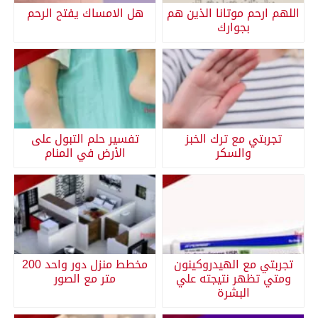
اللهم ارحم موتانا الذين هم
هل الامساك يفتح الرحم
بجوارك
تجربتي مع ترك الخبز
تفسير حلم التبول على
والسكر
الأرض في المنام
تجربتي مع الهيدروكينون
مخطط منزل دور واحد 200
ومتي تظهر نتيجته علي
متر مع الصور
البشرة