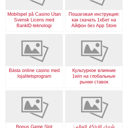
Mobilspel på Casino Utan
Пошаговая инструкция:
Svensk Licens med
как скачать 1хБет на
BankID-teknologi
Айфон без App Store
Bästa online casino med
Культурное влияние
lojalitetsprogram
1win на глобальные
рынки ставок
شريك الابتكار المالي:
Bonus Game Slot