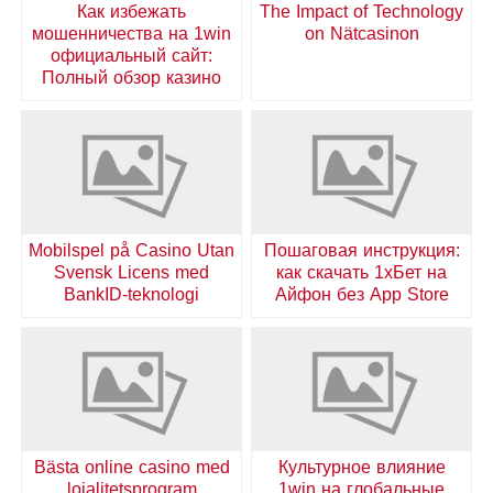
Как избежать
The Impact of Technology
мошенничества на 1win
on Nätcasinon
официальный сайт:
Полный обзор казино
Mobilspel på Casino Utan
Пошаговая инструкция:
Svensk Licens med
как скачать 1хБет на
BankID-teknologi
Айфон без App Store
Bästa online casino med
Культурное влияние
lojalitetsprogram
1win на глобальные