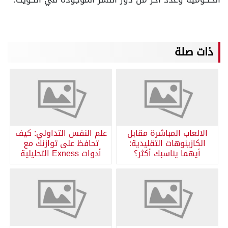
ذات صلة
الالعاب المباشرة مقابل
علم النفس التداولي: كيف
الكازينوهات التقليدية:
تحافظ على توازنك مع
أيهما يناسبك أكثر؟
أدوات Exness التحليلية