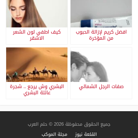
افضل كريم لإزالة الحبوب
كيف اطفي لون الشعر
من المؤخرة
الاشقر
صفات الرجل الشمالي
البشري وش يرجع .. شجرة
عائلة البشري
جميع الحقوق محفوظة 2026 © حلم العرب
القلعة نيوز
مجلة الموكب