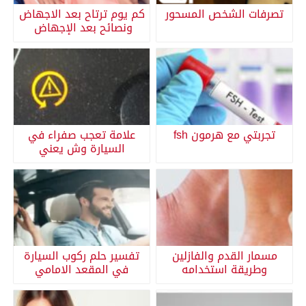
تصرفات الشخص المسحور
كم يوم ترتاح بعد الاجهاض
ونصائح بعد الإجهاض
تجربتي مع هرمون fsh
علامة تعجب صفراء في
السيارة وش يعني
مسمار القدم والفازلين
تفسير حلم ركوب السيارة
وطريقة استخدامه
في المقعد الامامي