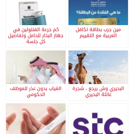
مين جرب بطاقة تكافل
كم جرعة الفنتولين في
العربية مع التقييم
جهاز البخار للحامل وتفاصيل
كل جلسة
البحيري وش يرجع ، شجرة
الغياب بدون عذر للموظف
عائلة البحيري
الحكومي