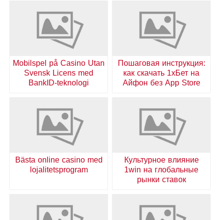
Mobilspel på Casino Utan
Пошаговая инструкция:
Svensk Licens med
как скачать 1хБет на
BankID-teknologi
Айфон без App Store
Bästa online casino med
Культурное влияние
lojalitetsprogram
1win на глобальные
рынки ставок