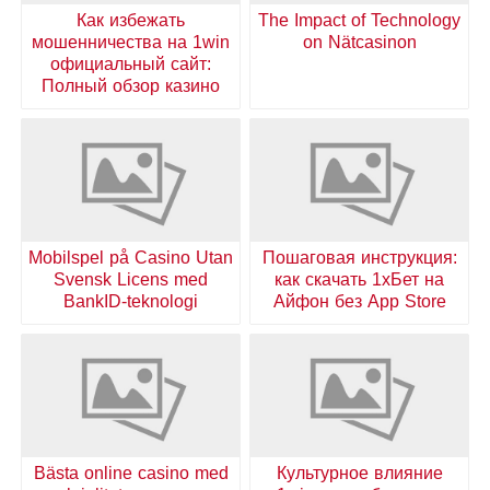
Как избежать
The Impact of Technology
мошенничества на 1win
on Nätcasinon
официальный сайт:
Полный обзор казино
Mobilspel på Casino Utan
Пошаговая инструкция:
Svensk Licens med
как скачать 1хБет на
BankID-teknologi
Айфон без App Store
Bästa online casino med
Культурное влияние