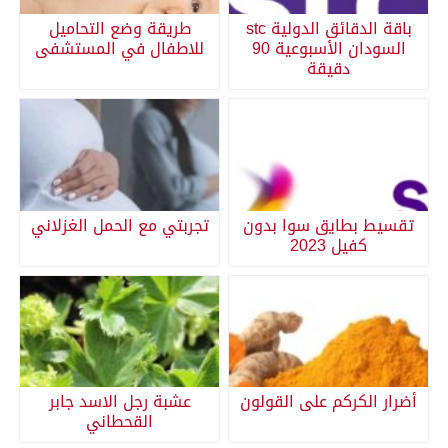
باقة الدقائق الدولية stc
طريقة وضع التحاميل
السودان الأسبوعية 90
للاطفال في المستشفى
دقيقة
تقسيط بطايق سوا بدون
تجربتي مع الحمل الغزلاني
كفيل 2023
أضرار الكركم على القولون
عشبة رجل الاسد جابر
القحطاني