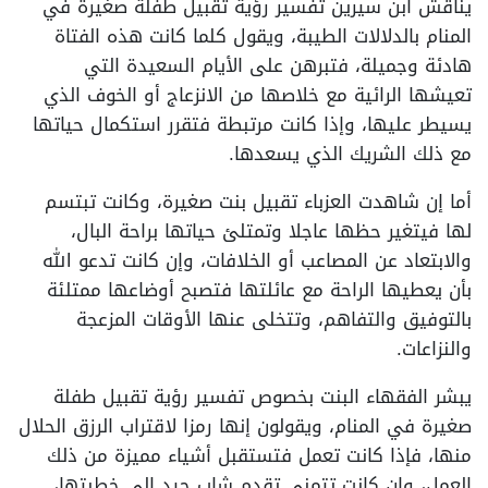
يناقش ابن سيرين تفسير رؤية تقبيل طفلة صغيرة في
المنام بالدلالات الطيبة، ويقول كلما كانت هذه الفتاة
هادئة وجميلة، فتبرهن على الأيام السعيدة التي
تعيشها الرائية مع خلاصها من الانزعاج أو الخوف الذي
يسيطر عليها، وإذا كانت مرتبطة فتقرر استكمال حياتها
مع ذلك الشريك الذي يسعدها.
أما إن شاهدت العزباء تقبيل بنت صغيرة، وكانت تبتسم
لها فيتغير حظها عاجلا وتمتلئ حياتها براحة البال،
والابتعاد عن المصاعب أو الخلافات، وإن كانت تدعو الله
بأن يعطيها الراحة مع عائلتها فتصبح أوضاعها ممتلئة
بالتوفيق والتفاهم، وتتخلى عنها الأوقات المزعجة
والنزاعات.
يبشر الفقهاء البنت بخصوص تفسير رؤية تقبيل طفلة
صغيرة في المنام، ويقولون إنها رمزا لاقتراب الرزق الحلال
منها، فإذا كانت تعمل فتستقبل أشياء مميزة من ذلك
العمل، وإن كانت تتمنى تقدم شاب جيد إلى خطبتها،