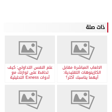
ذات صلة
الالعاب المباشرة مقابل
علم النفس التداولي: كيف
الكازينوهات التقليدية:
تحافظ على توازنك مع
أيهما يناسبك أكثر؟
أدوات Exness التحليلية