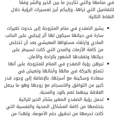
في منامها والتي تتأرجح ما بين الخير والشر وفقاً
للتفاصيل التي تراها، وإليكم أبرز تفسيرات الرؤية خلال
النقاط التالية:
يشير الضفدع في منام المتزوجة إلى حدوث تغيرات
سارة في حياتها سيكون لها أثر إيجابي على الجانب
المادي وارتقاء مستواها المعيشي بعد أن تتخلص
من كافة الأزمات والمحن التي كانت تسيطر على
حياتها وتفقدها الشعور بالراحة والأمان.
تبرهن رؤية الضفدع في المنام للمتزوجة على أنها
تتمتع بالبركة في مالها وأبنائها وتعيش في
سعادة وسكينة مع أسرتها، بالإضافة إلى وجود قدر
كبير من التوافق والانسجام مع زوجها وهو ما يجعل
العلاقة بينهما تعم بالود والمحبة.
تحمل رؤية الضفدع الصغير بشائر الخير للرائية
بتخلصها من كافة المشاكل الصحية والنفسية التي
كانت تحرمها من تحقيق حلم الأمومة، ولهذا من