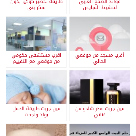
فوائد الصمغ العربي
طريقة تحضير كوكيز بدون
لتنشيط المبايض
سكر بني
أقرب مسجد من موقعي
اقرب مستشفى حكومي
الحالي
من موقعي مع التقييم
مين جربت عطر شادو من
مين جربت طريقة الحمل
غناتي
بولد ونجحت