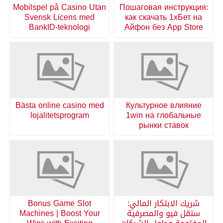
Mobilspel på Casino Utan
Пошаговая инструкция:
Svensk Licens med
как скачать 1хБет на
BankID-teknologi
Айфон без App Store
Bästa online casino med
Культурное влияние
lojalitetsprogram
1win на глобальные
рынки ставок
شريك الابتكار المالي:
Bonus Game Slot
سنقل فيو والمصرفية
Machines | Boost Your