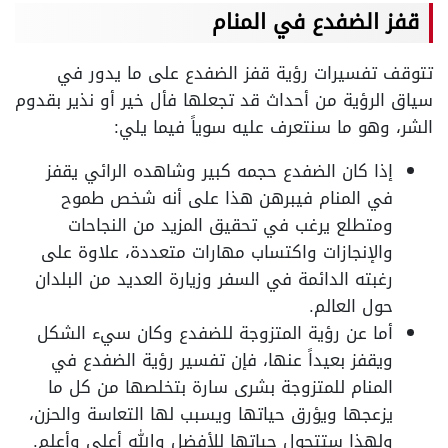
قفز الضفدع في المنام
تتوقف تفسيرات رؤية قفز الضفدع على ما يدور في
سياق الرؤية من أحداث قد تجعلها فأل خير أو نذير بقدوم
الشر، وهو ما سنتعرف عليه سوياً فيما يلي:
إذا كان الضفدع حجمه كبير وشاهده الرائي يقفز
في المنام فيبرهن هذا على أنه شخص طموح
ومتطلع يرغب في تحقيق المزيد من النجاحات
والإنجازات واكتساب مهارات متعددة، علاوة على
رغبته الدائمة في السفر وزيارة العديد من البلدان
حول العالم.
أما عن رؤية المتزوجة للضفدع وكان سيء الشكل
ويقفز بعيداً عنها، فإن تفسير رؤية الضفدع في
المنام للمتزوجة بشرى سارة بتخلصها من كل ما
يزعجها ويؤرق حياتها ويسبب لها التعاسة والحزن،
ولهذا ستتحول حياتها للأفضل والله أعلى وأعلم.