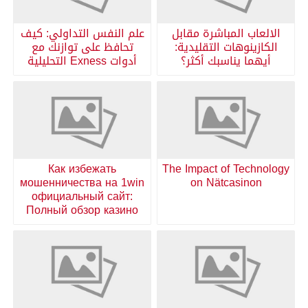
الالعاب المباشرة مقابل
علم النفس التداولي: كيف
الكازينوهات التقليدية:
تحافظ على توازنك مع
أيهما يناسبك أكثر؟
أدوات Exness التحليلية
Как избежать
The Impact of Technology
мошенничества на 1win
on Nätcasinon
официальный сайт:
Полный обзор казино