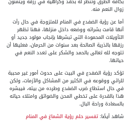
بكافة الطرق وتنظر له بحقد وكراهية في رزقه ويتمنون
زوال النعم منه.
أما عن رؤية الضفدع في المنام للمتزوجة في حال رأت
أنها قامت بشرائه ووضعه داخل منزلها، فهنا تظهر
التأويلات المحمودة التي تبشرها بإنجاب مولود جديد أو
رزقها بالذرية الصالحة بعد سنوات من الحرمان، فعليها أن
تتوجه لله تعالى بالحمد والشكر على تعدد النعم في
حياتها.
تؤكد رؤية الضفدع في البيت على حدوث أمور غير محببة
للرائي ووقوعه في الكثير من المشاكل والأزمات، ولكن
في حال استطاع ضرب الضفدع وطرده من بيته، فيبشره
هذا بالقدرة على تخطي المحن والضوائق وامتلاء حياته
بالسعادة وراحة البال.
شاهد أيضًا:
تفسير حلم رؤية الشماغ في المنام