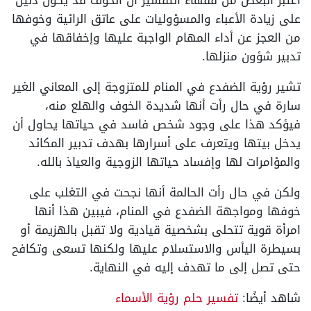
اعتبر البعض من فقهاء التفسير أن الخوف قد يكون دليل
على زيادة الأعباء والمسؤوليات على عاتق الرائية وخوفها
من العجز عن أداء المهام الواجبة عليها وإخفاقها في
تدبير شؤون منزلها.
تشير رؤية الضفدع في المنام للمتزوجة إلى المعاني الغير
سارة في حال رأت أنها شديدة الخوف والهلع منه،
فيؤكد هذا على وجود شخص فاسد في حياتها يحاول أن
يدخل بيتها ويتعرف على أسرارها بهدف تدبير المكائد
والمؤامرات لها وإفساد حياتها الزوجية والعياذ بالله.
ولكن في حال رأت الحالمة أنها نجحت في التغلب على
خوفها ومواجهة الضفدع في المنام، فيبين هذا أنها
امرأة قوية تتحلى بشخصية قيادية ولا تقبل بالهزيمة أو
بسيطرة اليأس والاستسلام عليها ولكنها تسعى وتكافح
حتى تصل إلى ما تهدف إليه في النهاية.
شاهد أيضًا:
تفسير حلم رؤية الأسماء