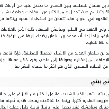
بن سلمان للمطلقة يبين المعنى ما تحصل عليه من أوقات ها
ئة وتبتسم حيث تحصل على الكثير من المفاجآت وخاصة بشأن زو
الهدوء في الحوار، فقد تتمكن من استعادة المحبة بينهما من
ولي العهد في الحلم، ويناقش الفقهاء ذلك الأمر بالعلامات
بق، بينما إذا رأت محمد بن سلمان يضحك إليها في الرؤية فتح
بها للغاية.
بن سلمان العديد من الأشياء الجميلة للمطلقة، فإذا قامت ب
الإضافة إلى إمكانية وصولها إلى منصب رفيع خلال عملها، وإذا
ن السلام النفسي الذي هو أكثر ما يتمناه البشر منا.
في بيتي
بيته يشعر بالخير الشديد، وقبول الكثير من الأرزاق على حيات
روفه المادية كثيراً، بينما إذا شاهدته يمنحك هدية ثمينة فقد
منزلك ويناقشك فقد تحصل على ترقية قريبة خلال عملك الحال